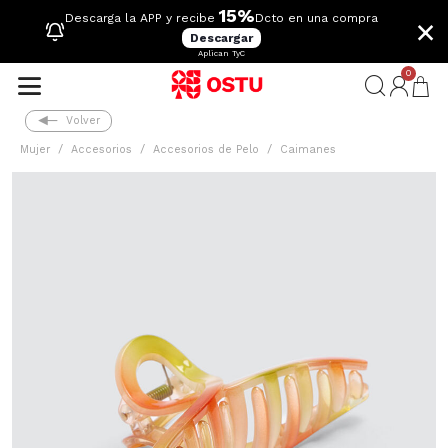
15%
×
Descarga la APP y recibe
Dcto en una compra
Descargar
Aplican TyC
0
Volver
Mujer
Accesorios
Accesorios de Pelo
Caimanes