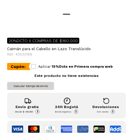
20%DCTO X COMPRAS DE $160.000
Caimán para el Cabello en Lazo Translúcido
REF. 40530186
Cupón:
Aplicar
15%Dcto en Primera compra web
Este producto no tiene existencias
Calcular tiempo de envío
Envío gratis
24H Bogotá
Devoluciones
i
i
i
Desde
$ 100.000
Envío express
Sin costo