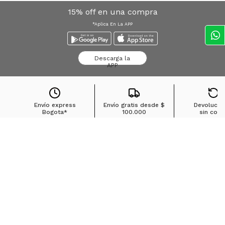
15% off en una compra
*Aplica En La APP
Descarga la
APP
Envío express
Envío gratis desde
$
Devolucio
Bogota*
100.000
sin cost
Búsquedas en tendencias
Jeans para mujer
Jeans para hombre
Buzos para hombre
Camisetas para hombre
Chaquetas para hombre
Ver más
▼