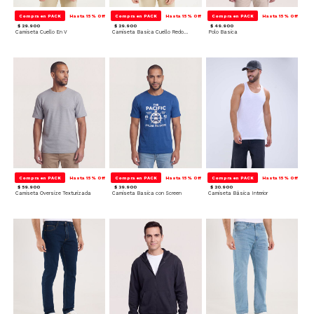
Compra en PACK
Hasta 15% Off
Compra en PACK
Hasta 15% Off
Compra en PACK
Hasta 15% Off
$ 29.900
$ 29.900
$ 49.900
Camiseta Cuello En V
Camiseta Basica Cuello Redondo
Polo Basica
Compra en PACK
Hasta 15% Off
Compra en PACK
Hasta 15% Off
Compra en PACK
Hasta 15% Off
$ 59.900
$ 39.900
$ 20.900
Camiseta Oversize Texturizada
Camiseta Basica con Screen
Camiseta Básica Interior