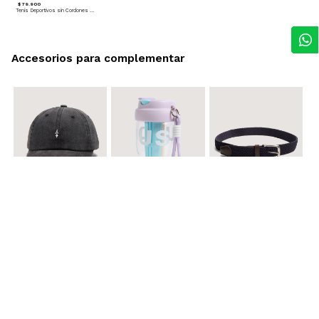
$ 79.900
Tenis Deportivos sin Cordones para hombre
Accesorios para complementar
$ 29.900
$ 29.900
$ 29.900
Gorra A
Termo con infusor
Reata Elastica Tejida