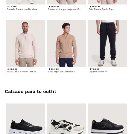
$ 79.900
$ 69.900
$ 69.900
Bermuda Básica con Bolsillos
Camiseta Manga Larga con Cuello Henley
Polo Básica Cuello Tejido
$ 99.900
$ 89.900
$ 79.900
Saco Cuello Alto con Textura Trenzada
Saco Tejido con Cremallera
Jogger Comfort Fit
Calzado para tu outfit