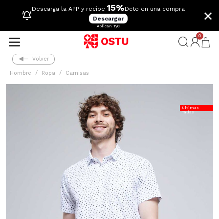
15%
×
Descarga la APP y recibe
Dcto en una compra
Descargar
Aplican TyC
0
Volver
Hombre
Ropa
Camisas
Últimas
Tallas