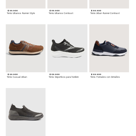
$ 99.900
$ 89.900
$ 99.900
Tenis Urbanos Runner Style
Tenis Urbanos Contrast
Tenis Urban Runner Contrast
$ 99.900
$ 89.900
$ 99.900
Tenis Casual Urban
Tenis Deportivos para hombre
Tenis Formales con Detalles