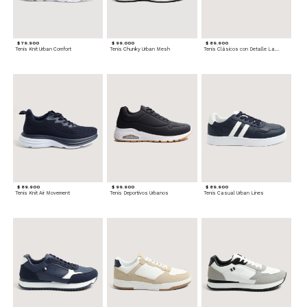
$ 79.900
$ 99.000
$ 89.900
Tenis Knit Urban Comfort
Tenis Chunky Urban Mesh
Tenis Clásicos con Detalle Lateral
$ 89.900
$ 99.900
$ 89.900
Tenis Knit Air Movement
Tenis Deportivos Urbanos
Tenis Casual Urban Lines