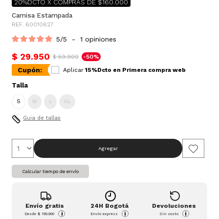
20%DCTO X COMPRAS DE $160.000
Camisa Estampada
REF. 60010627
5
/
5
-
1
opiniones
$ 29.950
$ 59.900
-50%
Cupón:
Aplicar
15%Dcto en Primera compra web
Talla
S
M
L
XL
Guia de tallas
Agregar
Calcular tiempo de envío
Envío gratis
24H Bogotá
Devoluciones
i
i
i
Desde
$ 159.900
Envío express
Sin costo