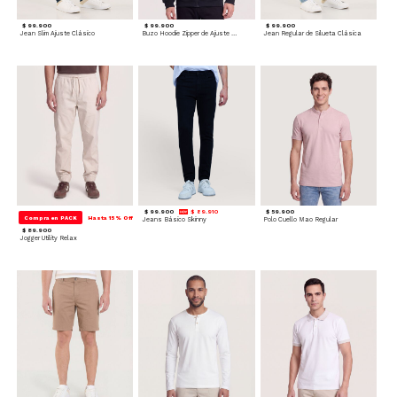
$ 99.900
$ 99.900
$ 99.900
Jean Slim Ajuste Clásico
Buzo Hoodie Zipper de Ajuste Cómodo
Jean Regular de Silueta Clásica
$ 99.900
$ 89.910
$ 59.900
Compra en PACK
Hasta 15% Off
Jeans Básico Skinny
Polo Cuello Mao Regular
$ 89.900
Jogger Utility Relax