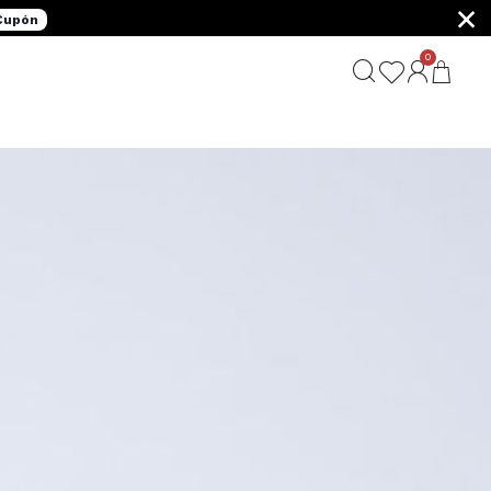
×
 Cupón
0
G