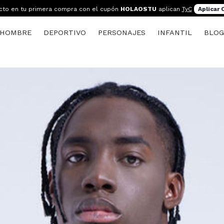
cto en tu primera compra con el cupón
HOLAOSTU
aplican
TyC
Aplicar
HOMBRE
DEPORTIVO
PERSONAJES
INFANTIL
BLO