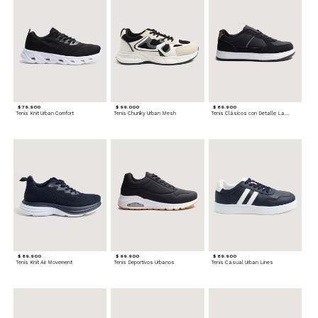
$ 79.900
$ 99.000
$ 89.900
Tenis Knit Urban Comfort
Tenis Chunky Urban Mesh
Tenis Clásicos con Detalle Lateral
$ 89.900
$ 99.900
$ 89.900
Tenis Knit Air Movement
Tenis Deportivos Urbanos
Tenis Casual Urban Lines