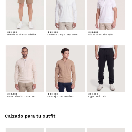
$ 79.900
$ 69.900
$ 69.900
Bermuda Básica con Bolsillos
Camiseta Manga Larga con Cuello Henley
Polo Básica Cuello Tejido
$ 99.900
$ 89.900
$ 79.900
Saco Cuello Alto con Textura Trenzada
Saco Tejido con Cremallera
Jogger Comfort Fit
Calzado para tu outfit