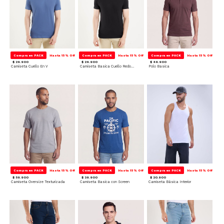
Compra en PACK
Hasta 15% Off
Compra en PACK
Hasta 15% Off
Compra en PACK
Hasta 15% Off
$ 29.900
$ 29.900
$ 49.900
Camiseta Cuello En V
Camiseta Basica Cuello Redondo
Polo Basica
Compra en PACK
Hasta 15% Off
Compra en PACK
Hasta 15% Off
Compra en PACK
Hasta 15% Off
$ 59.900
$ 39.900
$ 20.900
Camiseta Oversize Texturizada
Camiseta Basica con Screen
Camiseta Básica Interior