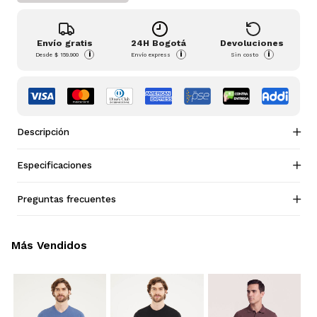
Envío gratis
24H Bogotá
Devoluciones
i
i
i
Desde
$ 159.900
Envío express
Sin costo
Descripción
Especificaciones
Preguntas frecuentes
Más Vendidos