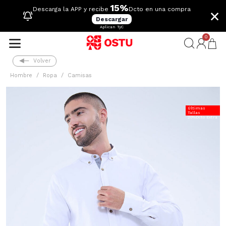
15%
×
Descarga la APP y recibe
Dcto en una compra
Descargar
Aplican TyC
0
Volver
Hombre
Ropa
Camisas
Últimas
Tallas
20%Dcto Extra