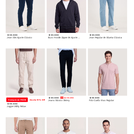
$ 99.900
$ 99.900
$ 99.900
Jean Slim Ajuste Clásico
Buzo Hoodie Zipper de Ajuste Cómodo
Jean Regular de Silueta Clásica
$ 99.900
$ 89.910
$ 59.900
Compra en PACK
Hasta 15% Off
Jeans Básico Skinny
Polo Cuello Mao Regular
$ 89.900
Jogger Utility Relax