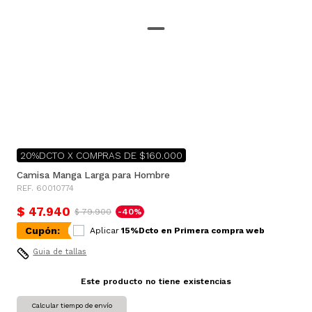
20%DCTO X COMPRAS DE $160.000
Camisa Manga Larga para Hombre
REF. 60010774
$ 47.940
$ 79.900
-40%
Cupón:
Aplicar
15%Dcto en Primera compra web
Guia de tallas
Este producto no tiene existencias
Calcular tiempo de envío