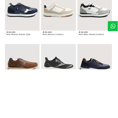
$ 99.900
$ 89.900
$ 99.900
Tenis Urbanos Runner Style
Tenis Urbanos Contrast
Tenis Urban Runner Contrast
$ 99.900
$ 89.900
$ 99.900
Tenis Casual Urban
Tenis Deportivos para hombre
Tenis Formales con Detalles