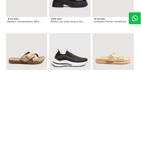
$ 49.900
$ 119.900
$ 49.900
Baletas Transparentes Brillantes
Botines con Suela Gruesa Elastizada
Sandalias Planas Metalizadas
$ 49.900
$ 79.900
$ 69.900
Sandalias Cruzadas con Hebilla
Tenis Deportivas con Brillos para mujer
Sandalias Doble Tira Texturizada