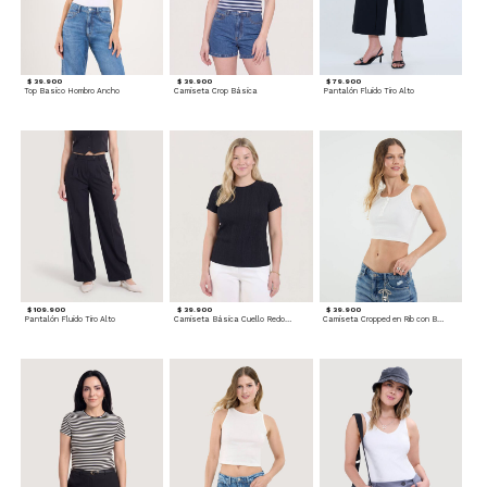
$ 39.900
$ 39.900
$ 79.900
Top Basico Hombro Ancho
Camiseta Crop Básica
Pantalón Fluido Tiro Alto
$ 109.900
$ 39.900
$ 39.900
Pantalón Fluido Tiro Alto
Camiseta Básica Cuello Redondo
Camiseta Cropped en Rib con Botones