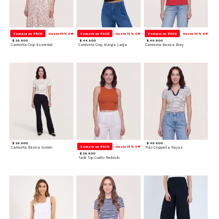
Compra en PACK
Hasta 15% Off
Compra en PACK
Hasta 15% Off
Compra en PACK
Hasta 15% Off
$ 39.900
$ 44.900
$ 49.900
Camiseta Crop Essential
Camiseta Crop Manga Larga
Camiseta Basica Boxy
$ 39.900
$ 49.900
Compra en PACK
Hasta 15% Off
Camiseta Basica Screen
Polo Cropped a Rayas
$ 29.900
Tank Top Cuello Redondo