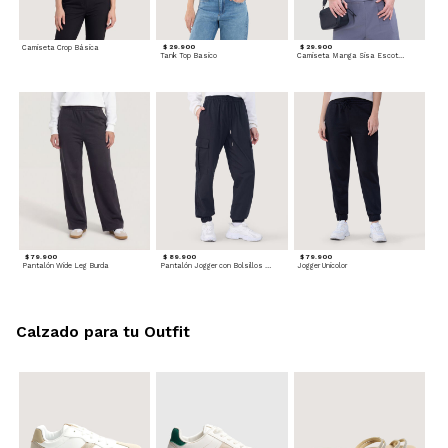
Camiseta Crop Básica
$ 29.900
$ 29.900
Tank Top Basico
Camiseta Manga Sisa Escotada
$ 79.900
$ 89.900
$ 79.900
Pantalón Wide Leg Burda
Pantalón Jogger con Bolsillos Cargo
Jogger Unicolor
Calzado para tu Outfit