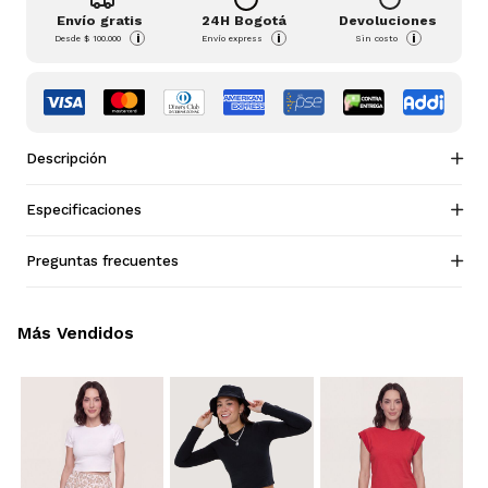
Envío gratis
24H Bogotá
Devoluciones
i
i
i
Desde
$ 100.000
Envío express
Sin costo
Descripción
Especificaciones
Preguntas frecuentes
Más Vendidos