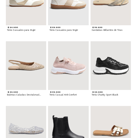
$ 94.900
$ 89.900
$ 59.900
Tenis Casuales para Mujer
Tenis Casuales para Mujer
Sandalias Brillantes de Tiras
$ 69.900
$ 89.900
$ 99.900
Baletas Caladas Destalonadas
Tenis Casual Knit Comfort
Tenis Chunky Sport Black