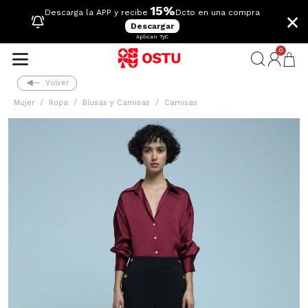
15%
×
Descarga la APP y recibe
Dcto en una compra
Descargar
Aplican TyC
0
Volver
Mujer
Ropa
Blusas y Camisas
Camisas