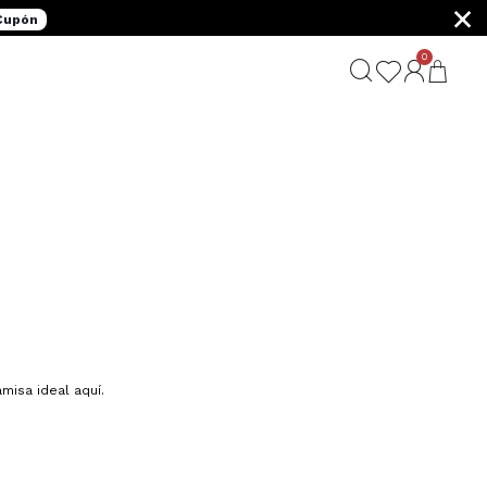
×
 Cupón
0
isa ideal aquí.