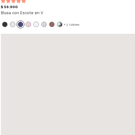
$ 59.900
Blusa con Escote en V
+ 2 Colores