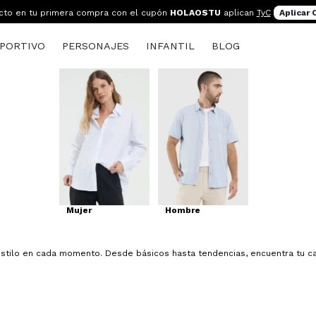
cto en tu primera compra con el cupón
HOLAOSTU
aplican
TyC
Aplicar
PORTIVO
PERSONAJES
INFANTIL
BLOG
Mujer
Hombre
tilo en cada momento. Desde básicos hasta tendencias, encuentra tu cam