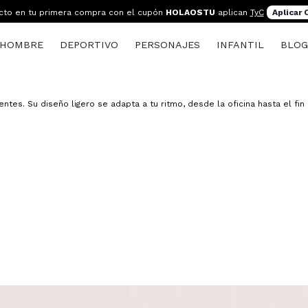
cto en tu primera compra con el cupón
HOLAOSTU
aplican
TyC
Aplicar
HOMBRE
DEPORTIVO
PERSONAJES
INFANTIL
BLO
tes. Su diseño ligero se adapta a tu ritmo, desde la oficina hasta el fi