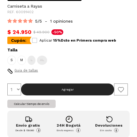
Camiseta a Rayas
REF. 60091402
5
/
5
-
1
opiniones
$ 24.950
$ 49.900
-50%
Cupón:
Aplicar
15%Dcto en Primera compra web
Talla
S
M
L
XL
Guia de tallas
Agregar
Calcular tiempo de envío
Envío gratis
24H Bogotá
Devoluciones
i
i
i
Desde
$ 159.900
Envío express
Sin costo