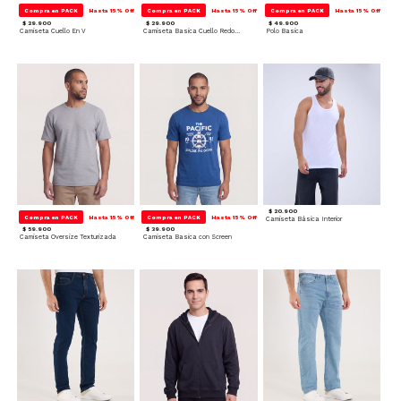
Compra en PACK
Hasta 15% Off
Compra en PACK
Hasta 15% Off
Compra en PACK
Hasta 15% Off
$ 29.900
$ 29.900
$ 49.900
Camiseta Cuello En V
Camiseta Basica Cuello Redondo
Polo Basica
$ 20.900
Compra en PACK
Hasta 15% Off
Compra en PACK
Hasta 15% Off
Camiseta Básica Interior
$ 59.900
$ 39.900
Camiseta Oversize Texturizada
Camiseta Basica con Screen