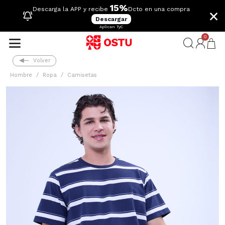
15%
×
Descarga la APP y recibe
Dcto en una compra
Descargar
Aplican TyC
0
Volver
Hombre
Ropa
Camisetas