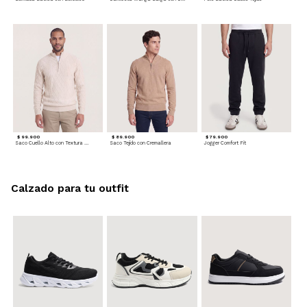
$ 99.900
$ 89.900
$ 79.900
Saco Cuello Alto con Textura Trenzada
Saco Tejido con Cremallera
Jogger Comfort Fit
Calzado para tu outfit