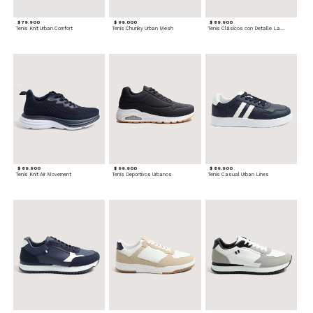
$ 79.900
$ 99.000
$ 89.900
Tenis Knit Urban Comfort
Tenis Chunky Urban Mesh
Tenis Clásicos con Detalle Lateral
$ 89.900
$ 99.900
$ 89.900
Tenis Knit Air Movement
Tenis Deportivos Urbanos
Tenis Casual Urban Lines