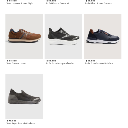
$ 99.900
$ 89.900
$ 99.900
Tenis Urbanos Runner Style
Tenis Urbanos Contrast
Tenis Urban Runner Contrast
$ 99.900
$ 89.900
$ 99.900
Tenis Casual Urban
Tenis Deportivos para hombre
Tenis Formales con Detalles
$ 79.900
Tenis Deportivos sin Cordones para hombre