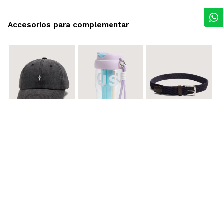
Accesorios para complementar
$ 29.900
$ 29.900
$ 29.900
Gorra A
Termo con infusor
Reata Elastica Tejida