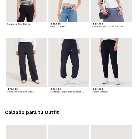
Camiseta Crop Básica
$ 29.900
$ 29.900
Tank Top Basico
Camiseta Manga Sisa Escotada
$ 79.900
$ 89.900
$ 79.900
Pantalón Wide Leg Burda
Pantalón Jogger con Bolsillos Cargo
Jogger Unicolor
Calzado para tu Outfit