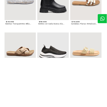
$ 49.900
$ 119.900
$ 49.900
Baletas Transparentes Brillantes
Botines con Suela Gruesa Elastizada
Sandalias Planas Metalizadas
$ 49.900
$ 79.900
$ 69.900
Sandalias Cruzadas con Hebilla
Tenis Deportivas con Brillos para mujer
Sandalias Doble Tira Texturizada