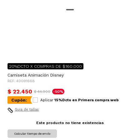
20%DCTO X COMPRAS DE $160.000
Camiseta Animación Disney
REF. 40091668
$ 22.450
$ 44.900
-50%
Cupón:
Aplicar
15%Dcto en Primera compra web
Guia de tallas
Este producto no tiene existencias
Calcular tiempo de envío