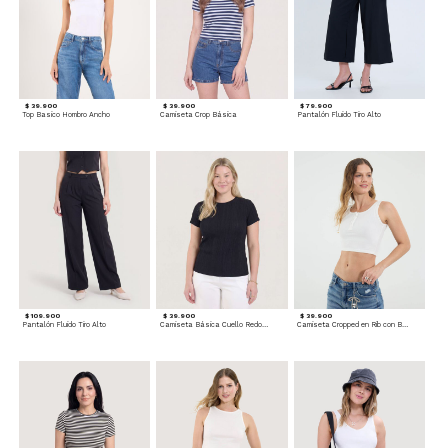
$ 39.900
$ 39.900
$ 79.900
Top Basico Hombro Ancho
Camiseta Crop Básica
Pantalón Fluido Tiro Alto
$ 109.900
$ 39.900
$ 39.900
Pantalón Fluido Tiro Alto
Camiseta Básica Cuello Redondo
Camiseta Cropped en Rib con Botones