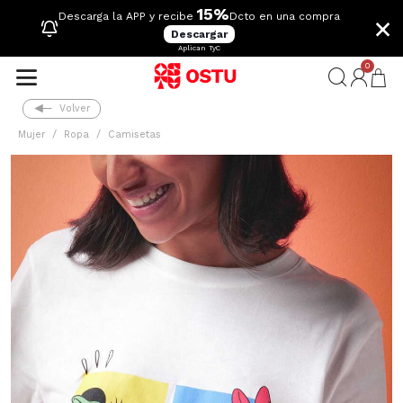
15%
×
Descarga la APP y recibe
Dcto en una compra
Descargar
Aplican TyC
0
Volver
Mujer
Ropa
Camisetas