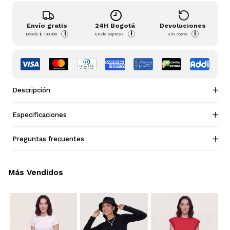
Envío gratis
24H Bogotá
Devoluciones
i
i
i
Desde
$ 100.000
Envío express
Sin costo
Descripción
Especificaciones
Preguntas frecuentes
Más Vendidos