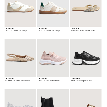
$ 94.900
$ 89.900
$ 59.900
Tenis Casuales para Mujer
Tenis Casuales para Mujer
Sandalias Brillantes de Tiras
$ 69.900
$ 89.900
$ 99.900
Baletas Caladas Destalonadas
Tenis Casual Knit Comfort
Tenis Chunky Sport Black