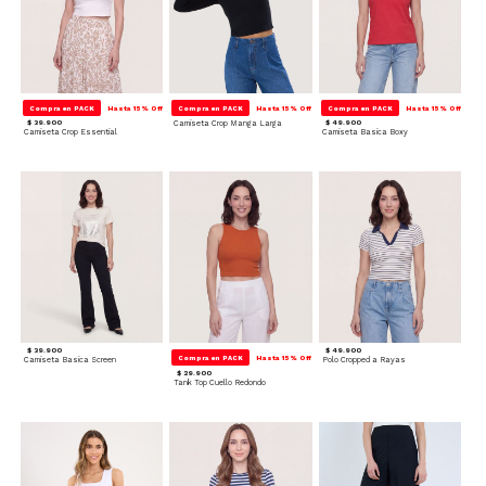
Compra en PACK
Hasta 15% Off
Compra en PACK
Hasta 15% Off
Compra en PACK
Hasta 15% Off
$ 39.900
Camiseta Crop Manga Larga
$ 49.900
Camiseta Crop Essential
Camiseta Basica Boxy
$ 39.900
$ 49.900
Compra en PACK
Hasta 15% Off
Camiseta Basica Screen
Polo Cropped a Rayas
$ 29.900
Tank Top Cuello Redondo