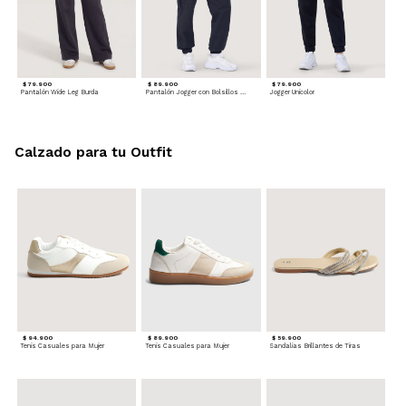
$ 79.900
$ 89.900
$ 79.900
Pantalón Wide Leg Burda
Pantalón Jogger con Bolsillos Cargo
Jogger Unicolor
Calzado para tu Outfit
$ 94.900
$ 89.900
$ 59.900
Tenis Casuales para Mujer
Tenis Casuales para Mujer
Sandalias Brillantes de Tiras