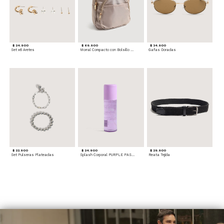
$ 24.900
$ 69.900
$ 34.900
Set x6 Aretes
Morral Compacto con Bolsillo Frontal
Gafas Doradas
$ 22.900
$ 24.900
$ 29.900
Set Pulseras Plateadas
Splash Corporal PURPLE PASSION - Floral
Reata Tejida