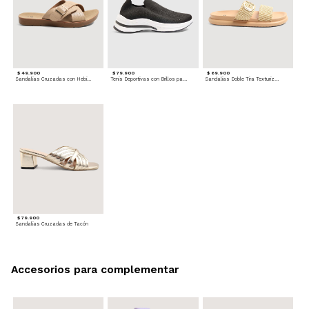
$ 49.900
$ 79.900
$ 69.900
Sandalias Cruzadas con Hebilla
Tenis Deportivas con Brillos para mujer
Sandalias Doble Tira Texturizada
$ 79.900
Sandalias Cruzadas de Tacón
Accesorios para complementar