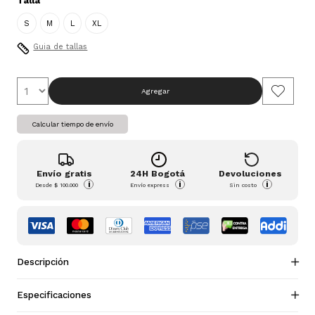
Talla
S
M
L
XL
Guia de tallas
Agregar
Calcular tiempo de envío
Envío gratis
24H Bogotá
Devoluciones
i
i
i
Desde
$ 100.000
Envío express
Sin costo
Descripción
Especificaciones