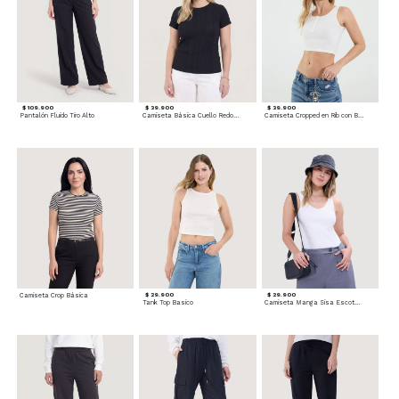
$ 109.900
$ 39.900
$ 39.900
Pantalón Fluido Tiro Alto
Camiseta Básica Cuello Redondo
Camiseta Cropped en Rib con Botones
Camiseta Crop Básica
$ 29.900
$ 29.900
Tank Top Basico
Camiseta Manga Sisa Escotada