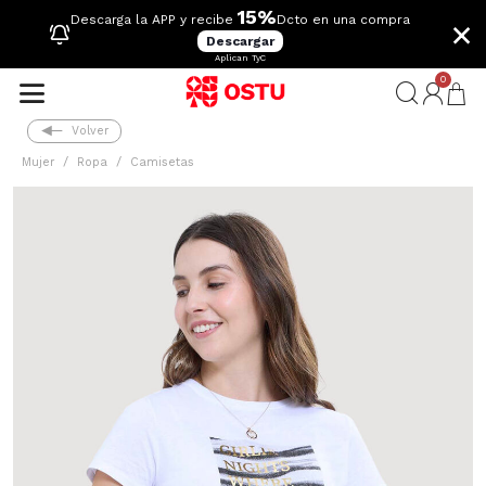
15%
×
Descarga la APP y recibe
Dcto en una compra
Descargar
Aplican TyC
0
Volver
Mujer
Ropa
Camisetas