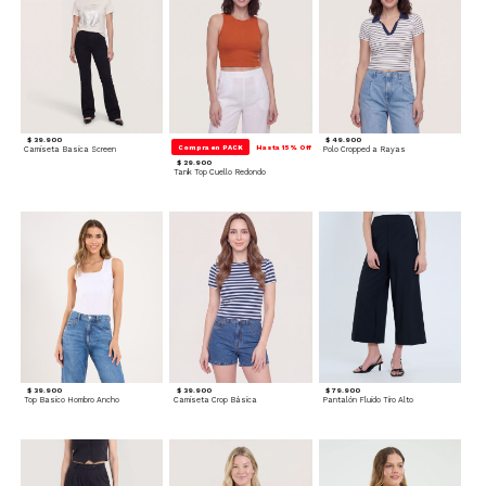
$ 39.900
$ 49.900
Compra en PACK
Hasta 15% Off
Camiseta Basica Screen
Polo Cropped a Rayas
$ 29.900
Tank Top Cuello Redondo
$ 39.900
$ 39.900
$ 79.900
Top Basico Hombro Ancho
Camiseta Crop Básica
Pantalón Fluido Tiro Alto