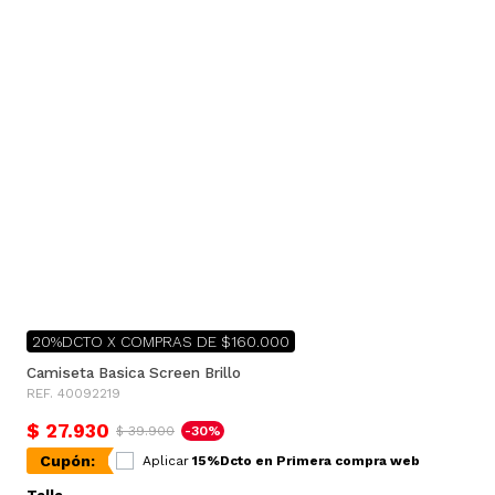
20%DCTO X COMPRAS DE $160.000
Camiseta Basica Screen Brillo
REF. 40092219
$ 27.930
$ 39.900
-30%
Cupón:
Aplicar
15%Dcto en Primera compra web