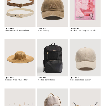
$ 29.900
$ 29.900
$ 49.900
Cinturones Pack x2 Hebilla Ovalada
Gorra Flowing
Set de Accesorios para Cabello
$ 39.900
$ 69.900
$ 29.900
Sombrero Tejido Figuras Mar
Mochila Con Bolsillos
Gorra acanalada unicolor