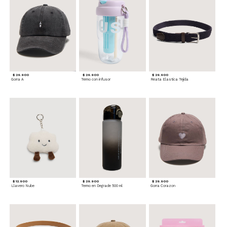
$ 29.900
$ 29.900
$ 29.900
Gorra A
Termo con infusor
Reata Elastica Tejida
$ 12.900
$ 29.900
$ 29.900
Llavero Nube
Termo en Degrade 500 ml
Gorra Corazon