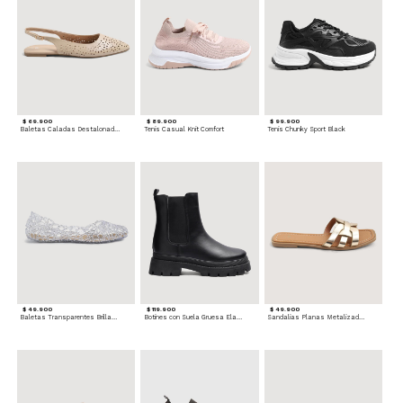
$ 69.900
$ 89.900
$ 99.900
Baletas Caladas Destalonadas
Tenis Casual Knit Comfort
Tenis Chunky Sport Black
$ 49.900
$ 119.900
$ 49.900
Baletas Transparentes Brillantes
Botines con Suela Gruesa Elastizada
Sandalias Planas Metalizadas