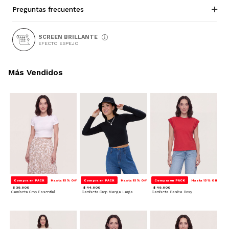
Preguntas frecuentes
SCREEN BRILLANTE
EFECTO ESPEJO
Más Vendidos
Compra en PACK
Hasta 15% Off
Compra en PACK
Hasta 15% Off
Compra en PACK
Hasta 15% Off
$ 39.900
$ 44.900
$ 49.900
Camiseta Crop Essential
Camiseta Crop Manga Larga
Camiseta Basica Boxy