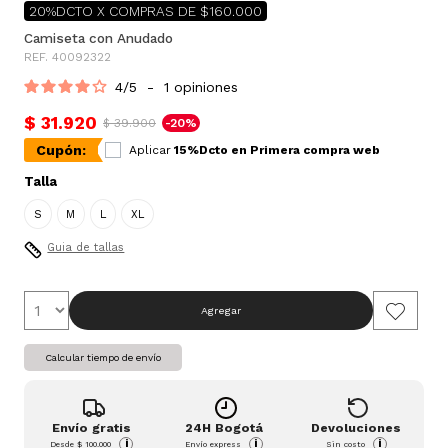
20%DCTO X COMPRAS DE $160.000
Camiseta con Anudado
REF. 40092322
4
/
5
-
1
opiniones
$ 31.920
$ 39.900
-20%
Cupón:
Aplicar
15%Dcto en Primera compra web
Talla
S
M
L
XL
Guia de tallas
Agregar
Calcular tiempo de envío
Envío gratis
24H Bogotá
Devoluciones
i
i
i
Desde
$ 100.000
Envío express
Sin costo