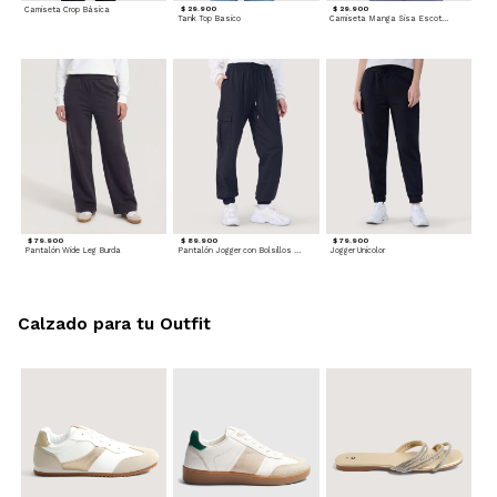
Camiseta Crop Básica
$ 29.900
$ 29.900
Tank Top Basico
Camiseta Manga Sisa Escotada
$ 79.900
$ 89.900
$ 79.900
Pantalón Wide Leg Burda
Pantalón Jogger con Bolsillos Cargo
Jogger Unicolor
Calzado para tu Outfit