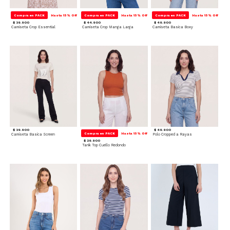
Compra en PACK
Hasta 15% Off
Compra en PACK
Hasta 15% Off
Compra en PACK
Hasta 15% Off
$ 39.900
$ 44.900
$ 49.900
Camiseta Crop Essential
Camiseta Crop Manga Larga
Camiseta Basica Boxy
$ 39.900
$ 49.900
Compra en PACK
Hasta 15% Off
Camiseta Basica Screen
Polo Cropped a Rayas
$ 29.900
Tank Top Cuello Redondo