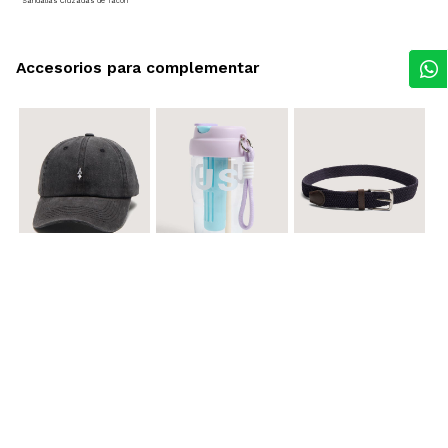
Sandalias Cruzadas de Tacón
Accesorios para complementar
$ 29.900
$ 29.900
$ 29.900
Gorra A
Termo con infusor
Reata Elastica Tejida