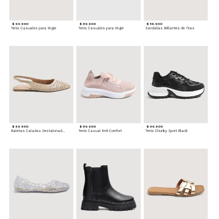
$ 94.900
$ 89.900
$ 59.900
Tenis Casuales para Mujer
Tenis Casuales para Mujer
Sandalias Brillantes de Tiras
$ 69.900
$ 89.900
$ 99.900
Baletas Caladas Destalonadas
Tenis Casual Knit Comfort
Tenis Chunky Sport Black