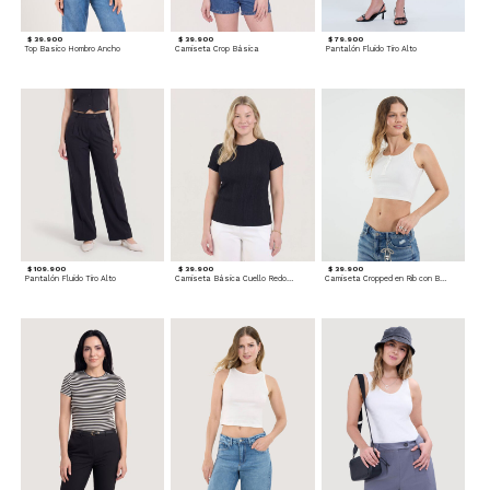
$ 39.900
$ 39.900
$ 79.900
Top Basico Hombro Ancho
Camiseta Crop Básica
Pantalón Fluido Tiro Alto
$ 109.900
$ 39.900
$ 39.900
Pantalón Fluido Tiro Alto
Camiseta Básica Cuello Redondo
Camiseta Cropped en Rib con Botones