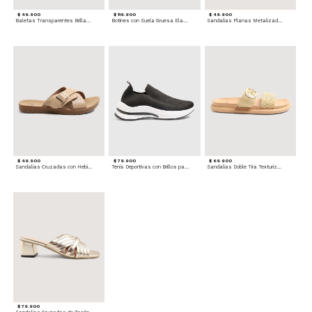
$ 49.900
$ 119.900
$ 49.900
Baletas Transparentes Brillantes
Botines con Suela Gruesa Elastizada
Sandalias Planas Metalizadas
$ 49.900
$ 79.900
$ 69.900
Sandalias Cruzadas con Hebilla
Tenis Deportivas con Brillos para mujer
Sandalias Doble Tira Texturizada
$ 79.900