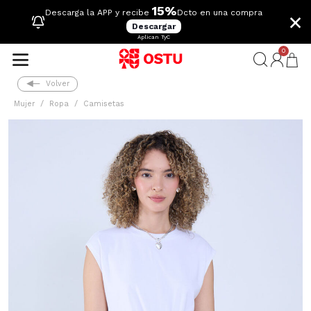
15%
×
Descarga la APP y recibe
Dcto en una compra
Descargar
Aplican TyC
0
Volver
Mujer
Ropa
Camisetas