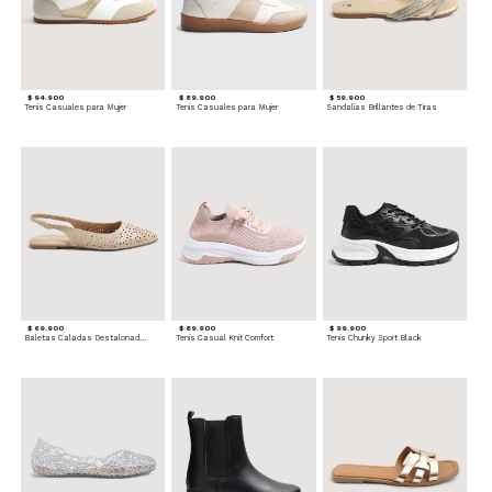
$ 94.900
$ 89.900
$ 59.900
Tenis Casuales para Mujer
Tenis Casuales para Mujer
Sandalias Brillantes de Tiras
$ 69.900
$ 89.900
$ 99.900
Baletas Caladas Destalonadas
Tenis Casual Knit Comfort
Tenis Chunky Sport Black