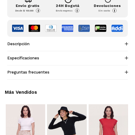
Envío gratis
24H Bogotá
Devoluciones
i
i
i
Desde
$ 100.000
Envío express
Sin costo
Descripción
Especificaciones
Preguntas frecuentes
Más Vendidos