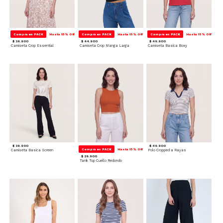
Compra en PACK
Hasta 15% Off
Compra en PACK
Hasta 15% Off
Compra en PACK
Hasta 15% Off
$ 39.900
$ 44.900
$ 49.900
Camiseta Crop Essential
Camiseta Crop Manga Larga
Camiseta Basica Boxy
$ 39.900
$ 49.900
Compra en PACK
Hasta 15% Off
Camiseta Basica Screen
Polo Cropped a Rayas
$ 29.900
Tank Top Cuello Redondo