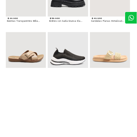
$ 49.900
$ 119.900
$ 49.900
Baletas Transparentes Brillantes
Botines con Suela Gruesa Elastizada
Sandalias Planas Metalizadas
$ 49.900
$ 79.900
$ 69.900
Sandalias Cruzadas con Hebilla
Tenis Deportivas con Brillos para mujer
Sandalias Doble Tira Texturizada