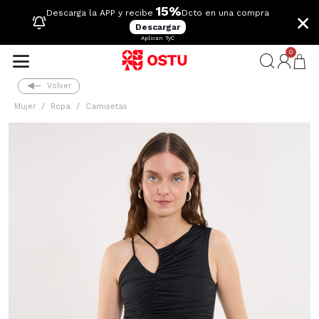
15%
×
Descarga la APP y recibe
Dcto en una compra
Descargar
Aplican TyC
0
Volver
Mujer
Ropa
Camisetas