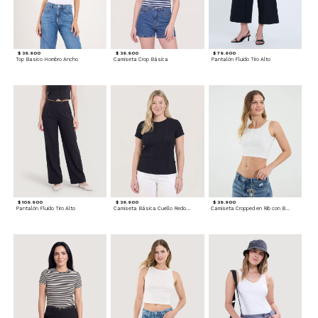
$ 39.900
$ 39.900
$ 79.900
Top Basico Hombro Ancho
Camiseta Crop Básica
Pantalón Fluido Tiro Alto
$ 109.900
$ 39.900
$ 39.900
Pantalón Fluido Tiro Alto
Camiseta Básica Cuello Redondo
Camiseta Cropped en Rib con Botones