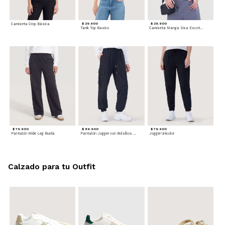
Camiseta Crop Básica
$ 29.900
$ 29.900
Tank Top Basico
Camiseta Manga Sisa Escotada
$ 79.900
$ 89.900
$ 79.900
Pantalón Wide Leg Burda
Pantalón Jogger con Bolsillos Cargo
Jogger Unicolor
Calzado para tu Outfit