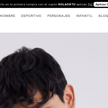
cto en tu primera compra con el cupón
HOLAOSTU
aplican
TyC
Aplicar
HOMBRE
DEPORTIVO
PERSONAJES
INFANTIL
BLO