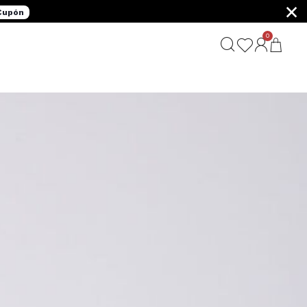
×
 Cupón
0
G