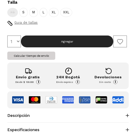
Talla
XS
S
M
L
XL
XXL
Guia de tallas
Agregar
Calcular tiempo de envío
Envío gratis
24H Bogotá
Devoluciones
i
i
i
Desde
$ 100.000
Envío express
Sin costo
Descripción
Especificaciones