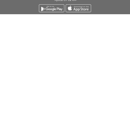
Descarga la
APP
Envío express
Envío gratis desde
$
Devolucio
Bogota*
100.000
sin cost
Búsquedas en tendencias
Jeans para mujer
Jeans para hombre
Buzos para hombre
Camisetas para hombre
Chaquetas para hombre
Ver más
▼