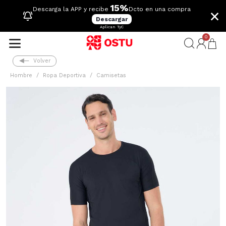
15%
×
Descarga la APP y recibe
Dcto en una compra
Descargar
Aplican TyC
0
Volver
Hombre
Ropa Deportiva
Camisetas