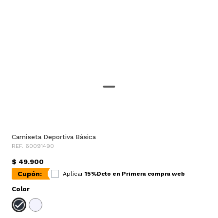
Camiseta Deportiva Básica
REF. 60091490
$ 49.900
Cupón:
Aplicar
15%Dcto en Primera compra web
Color