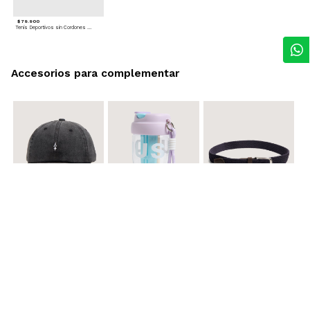
$ 79.900
Tenis Deportivos sin Cordones para hombre
Accesorios para complementar
$ 29.900
$ 29.900
$ 29.900
Gorra A
Termo con infusor
Reata Elastica Tejida