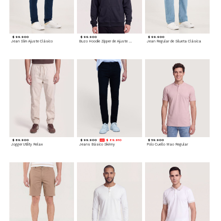
$ 99.900
$ 99.900
$ 99.900
Jean Slim Ajuste Clásico
Buzo Hoodie Zipper de Ajuste Cómodo
Jean Regular de Silueta Clásica
$ 89.900
$ 99.900
$ 89.910
$ 59.900
Jogger Utility Relax
Jeans Básico Skinny
Polo Cuello Mao Regular