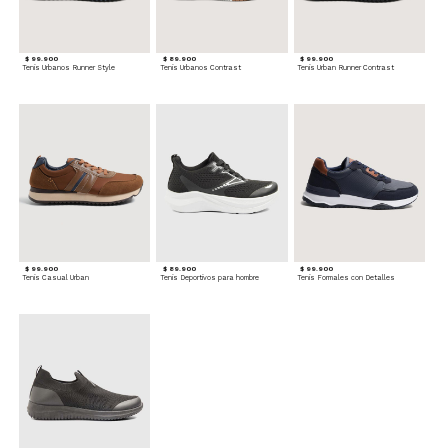
$ 99.900
$ 89.900
$ 99.900
Tenis Urbanos Runner Style
Tenis Urbanos Contrast
Tenis Urban Runner Contrast
$ 99.900
$ 89.900
$ 99.900
Tenis Casual Urban
Tenis Deportivos para hombre
Tenis Formales con Detalles