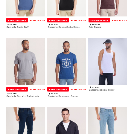
Compra en PACK
Hasta 15% Off
Compra en PACK
Hasta 15% Off
Compra en PACK
Hasta 15% Off
$ 29.900
$ 29.900
$ 49.900
Camiseta Cuello En V
Camiseta Basica Cuello Redondo
Polo Basica
$ 20.900
Compra en PACK
Hasta 15% Off
Compra en PACK
Hasta 15% Off
Camiseta Básica Interior
$ 59.900
$ 39.900
Camiseta Oversize Texturizada
Camiseta Basica con Screen