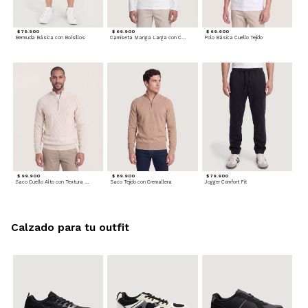
$ 79.900
$ 69.900
$ 69.900
Bermuda Básica con Bolsillos
Camiseta Manga Larga con Cuello Henley
Polo Básica Cuello Tejido
$ 99.900
$ 89.900
$ 79.900
Saco Cuello Alto con Textura Trenzada
Saco Tejido con Cremallera
Jogger Comfort Fit
Calzado para tu outfit