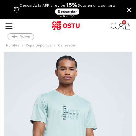
15%
×
Descarga la APP y recibe
Dcto en una compra
Descargar
Aplican TyC
0
Volver
Hombre
Ropa Deportiva
Camisetas