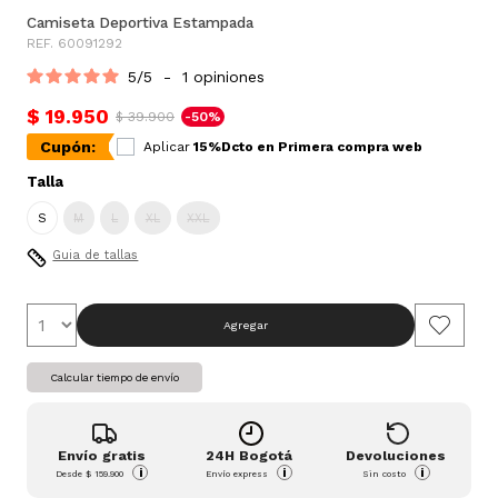
Camiseta Deportiva Estampada
REF. 60091292
5
/
5
-
1
opiniones
$ 19.950
$ 39.900
-50%
Cupón:
Aplicar
15%Dcto en Primera compra web
Talla
S
M
L
XL
XXL
Guia de tallas
Agregar
Calcular tiempo de envío
Envío gratis
24H Bogotá
Devoluciones
i
i
i
Desde
$ 159.900
Envío express
Sin costo