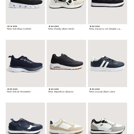
$ 79.900
$ 99.000
$ 89.900
Tenis Knit Urban Comfort
Tenis Chunky Urban Mesh
Tenis Clásicos con Detalle Lateral
$ 89.900
$ 99.900
$ 89.900
Tenis Knit Air Movement
Tenis Deportivos Urbanos
Tenis Casual Urban Lines