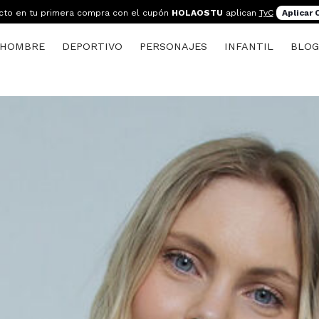
cto en tu primera compra con el cupón
HOLAOSTU
aplican
TyC
Aplicar
HOMBRE
DEPORTIVO
PERSONAJES
INFANTIL
BLO