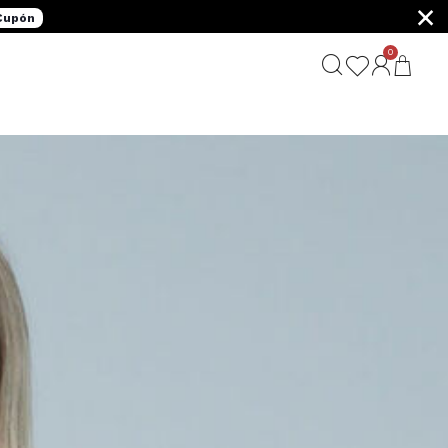
×
 Cupón
0
G