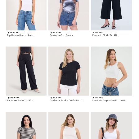
$ 39.900
$ 39.900
$ 79.900
Top Basico Hombro Ancho
Camiseta Crop Básica
Pantalón Fluido Tiro Alto
$ 109.900
$ 39.900
$ 39.900
Pantalón Fluido Tiro Alto
Camiseta Básica Cuello Redondo
Camiseta Cropped en Rib con Botones