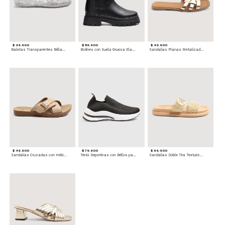
$ 49.900
$ 119.900
$ 49.900
Baletas Transparentes Brillantes
Botines con Suela Gruesa Elastizada
Sandalias Planas Metalizadas
$ 49.900
$ 79.900
$ 69.900
Sandalias Cruzadas con Hebilla
Tenis Deportivas con Brillos para mujer
Sandalias Doble Tira Texturizada