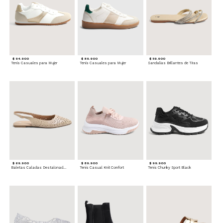
$ 94.900
$ 89.900
$ 59.900
Tenis Casuales para Mujer
Tenis Casuales para Mujer
Sandalias Brillantes de Tiras
$ 69.900
$ 89.900
$ 99.900
Baletas Caladas Destalonadas
Tenis Casual Knit Comfort
Tenis Chunky Sport Black