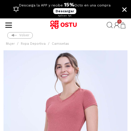
15%
×
Descarga la APP y recibe
Dcto en una compra
Descargar
Aplican TyC
0
Volver
Mujer
Ropa Deportiva
Camisetas