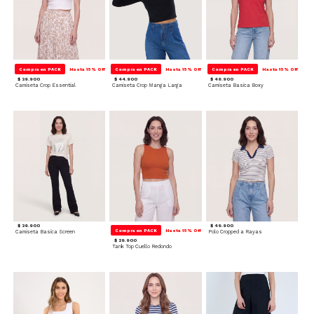
Compra en PACK
Hasta 15% Off
Compra en PACK
Hasta 15% Off
Compra en PACK
Hasta 15% Off
$ 39.900
$ 44.900
$ 49.900
Camiseta Crop Essential
Camiseta Crop Manga Larga
Camiseta Basica Boxy
$ 39.900
$ 49.900
Compra en PACK
Hasta 15% Off
Camiseta Basica Screen
Polo Cropped a Rayas
$ 29.900
Tank Top Cuello Redondo