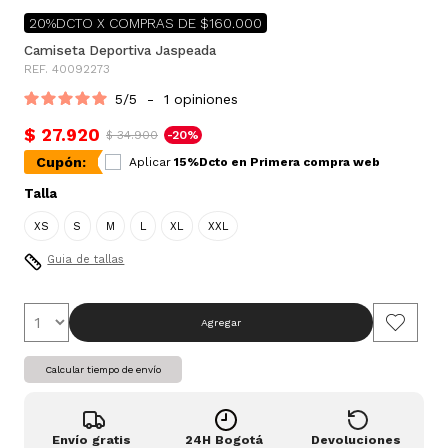
20%DCTO X COMPRAS DE $160.000
Camiseta Deportiva Jaspeada
REF. 40092273
5
/
5
-
1
opiniones
$ 27.920
$ 34.900
-20%
Cupón:
Aplicar
15%Dcto en Primera compra web
Talla
XS
S
M
L
XL
XXL
Guia de tallas
Agregar
Calcular tiempo de envío
Envío gratis
24H Bogotá
Devoluciones