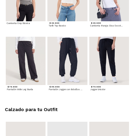
Camiseta Crop Básica
$ 29.900
$ 29.900
Tank Top Basico
Camiseta Manga Sisa Escotada
$ 79.900
$ 89.900
$ 79.900
Pantalón Wide Leg Burda
Pantalón Jogger con Bolsillos Cargo
Jogger Unicolor
Calzado para tu Outfit