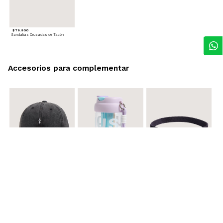
$ 79.900
Sandalias Cruzadas de Tacón
Accesorios para complementar
$ 29.900
$ 29.900
$ 29.900
Gorra A
Termo con infusor
Reata Elastica Tejida