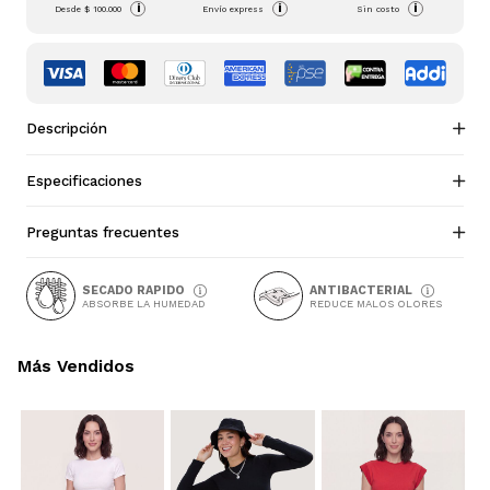
i
i
i
Desde
$ 100.000
Envío express
Sin costo
Descripción
Especificaciones
Preguntas frecuentes
SECADO RAPIDO
ANTIBACTERIAL
ABSORBE LA HUMEDAD
REDUCE MALOS OLORES
Más Vendidos