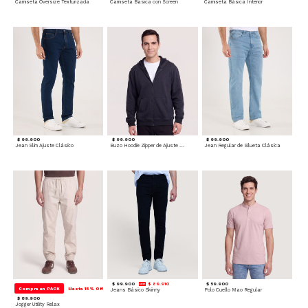
Camiseta Oversize Texturizada
Camiseta Basica con Screen
Camiseta Básica Interior
$ 99.900
$ 99.900
$ 99.900
Jean Slim Ajuste Clásico
Buzo Hoodie Zipper de Ajuste Cómodo
Jean Regular de Silueta Clásica
$ 99.900
$ 89.910
$ 59.900
Compra en PACK
Hasta 15% Off
Jeans Básico Skinny
Polo Cuello Mao Regular
$ 89.900
Jogger Utility Relax