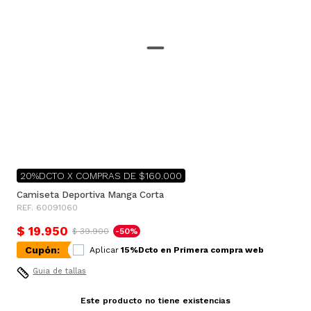
20%DCTO X COMPRAS DE $160.000
Camiseta Deportiva Manga Corta
REF. 60091060
$ 19.950
$ 39.900
-50%
Cupón:
Aplicar
15%Dcto en Primera compra web
Guia de tallas
Este producto no tiene existencias