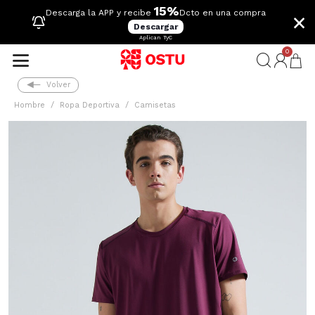
15%
×
Descarga la APP y recibe
Dcto en una compra
Descargar
Aplican TyC
0
Volver
Hombre
Ropa Deportiva
Camisetas