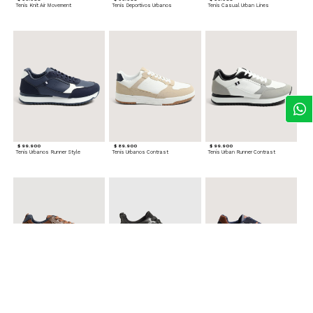
Tenis Knit Air Movement
Tenis Deportivos Urbanos
Tenis Casual Urban Lines
$ 99.900
$ 89.900
$ 99.900
Tenis Urbanos Runner Style
Tenis Urbanos Contrast
Tenis Urban Runner Contrast
$ 99.900
$ 89.900
$ 99.900
Tenis Casual Urban
Tenis Deportivos para hombre
Tenis Formales con Detalles