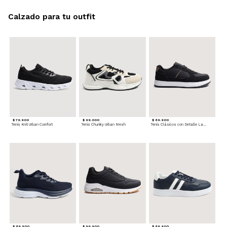
Calzado para tu outfit
$ 79.900
$ 99.000
$ 89.900
Tenis Knit Urban Comfort
Tenis Chunky Urban Mesh
Tenis Clásicos con Detalle Lateral
$ 89.900
$ 99.900
$ 89.900