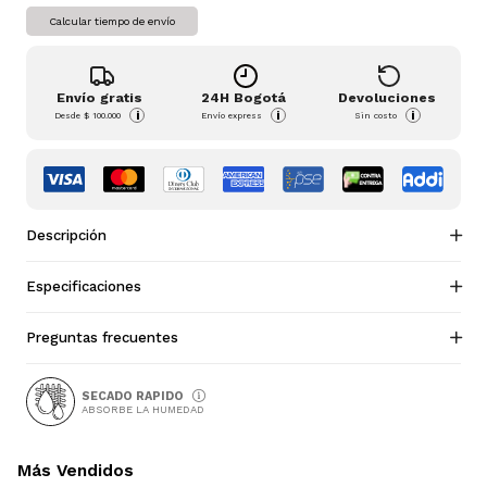
Calcular tiempo de envío
Envío gratis
24H Bogotá
Devoluciones
i
i
i
Desde
$ 100.000
Envío express
Sin costo
Descripción
Especificaciones
Preguntas frecuentes
SECADO RAPIDO
ABSORBE LA HUMEDAD
Más Vendidos