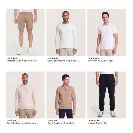
$ 79.900
$ 69.900
$ 69.900
Bermuda Básica con Bolsillos
Camiseta Manga Larga con Cuello Henley
Polo Básica Cuello Tejido
$ 99.900
$ 89.900
$ 79.900
Saco Cuello Alto con Textura Trenzada
Saco Tejido con Cremallera
Jogger Comfort Fit