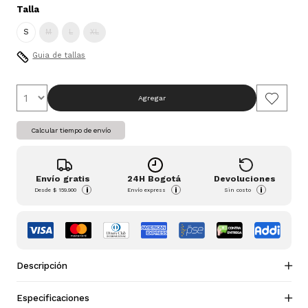
Talla
S
M
L
XL
Guia de tallas
Agregar
Calcular tiempo de envío
Envío gratis
24H Bogotá
Devoluciones
i
i
i
Desde
$ 159.900
Envío express
Sin costo
Descripción
Especificaciones