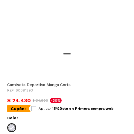
Camiseta Deportiva Manga Corta
REF. 60091293
$ 24.430
$ 34.900
-30%
Cupón:
Aplicar
15%Dcto en Primera compra web
Color