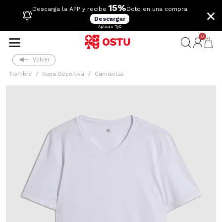
15%
×
Descarga la APP y recibe
Dcto en una compra
Descargar
Aplican TyC
0
Volver
Hombre
Ropa Deportiva
Camisetas