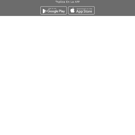
*Aplica En La APP
Descarga la
APP
Envío express
Envío gratis desde
$
Devolucio
Bogota*
159.900
sin cost
Búsquedas en tendencias
Jeans para mujer
Jeans para hombre
Buzos para hombre
Camisetas para hombre
Chaquetas para hombre
Ver más
▼