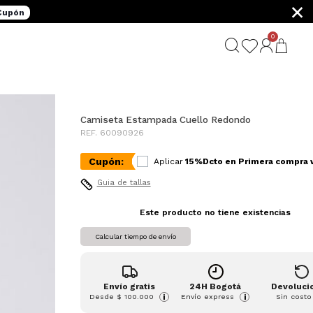
×
 Cupón
0
G
Camiseta Estampada Cuello Redondo
REF. 60090926
Cupón:
Aplicar
15%Dcto en Primera compra
Guia de tallas
Este producto no tiene existencias
Calcular tiempo de envío
Envío gratis
24H Bogotá
Devoluci
Desde
$ 100.000
Envío express
Sin costo
i
i