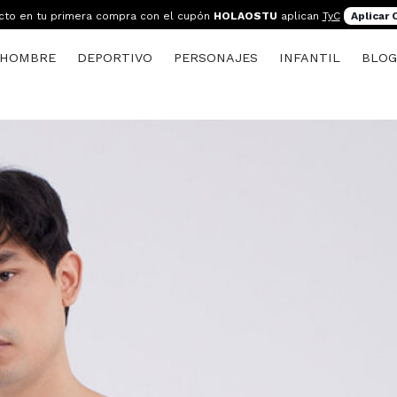
cto en tu primera compra con el cupón
HOLAOSTU
aplican
TyC
Aplicar
HOMBRE
DEPORTIVO
PERSONAJES
INFANTIL
BLO