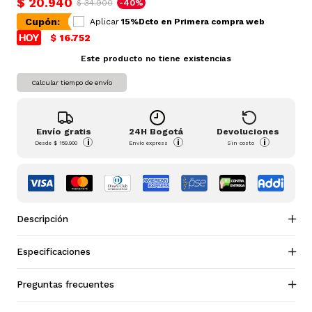
$ 20.940
$ 34.900
-40%
Cupón:
Aplicar
15%Dcto en Primera compra web
$ 16.752
Este producto no tiene existencias
Calcular tiempo de envío
Envío gratis
24H Bogotá
Devoluciones
i
i
i
Desde
$ 159.900
Envío express
Sin costo
Descripción
Especificaciones
Preguntas frecuentes