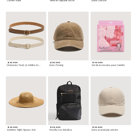
Llavero Nube
Termo en Degrade 500 ml
Gorra Corazon
$ 29.900
$ 29.900
$ 49.900
Cinturones Pack x2 Hebilla Ovalada
Gorra Flowing
Set de Accesorios para Cabello
$ 39.900
$ 69.900
$ 29.900
Sombrero Tejido Figuras Mar
Mochila Con Bolsillos
Gorra acanalada unicolor