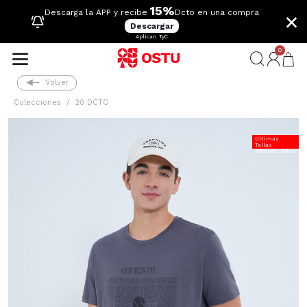
15%
×
Descarga la APP y recibe
Dcto en una compra
Descargar
Aplican TyC
0
Volver
Colecciones
20 DCTO
Últimas
Tallas
20%Dcto Extra