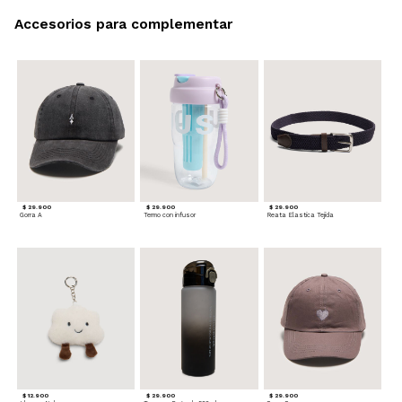
Accesorios para complementar
$ 29.900
$ 29.900
$ 29.900
Gorra A
Termo con infusor
Reata Elastica Tejida
$ 12.900
$ 29.900
$ 29.900