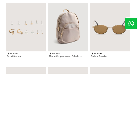
$ 24.900
$ 69.900
$ 34.900
Set x6 Aretes
Morral Compacto con Bolsillo Frontal
Gafas Doradas
$ 22.900
$ 24.900
$ 29.900
Set Pulseras Plateadas
Splash Corporal PURPLE PASSION - Floral
Reata Tejida