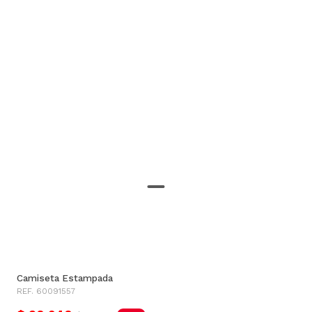
Camiseta Estampada
REF. 60091557