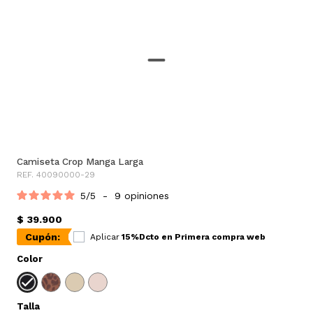
Camiseta Crop Manga Larga
REF. 40090000-29
5
/
5
-
9
opiniones
$ 39.900
Cupón:
Aplicar
15%Dcto en Primera compra web
Color
Talla