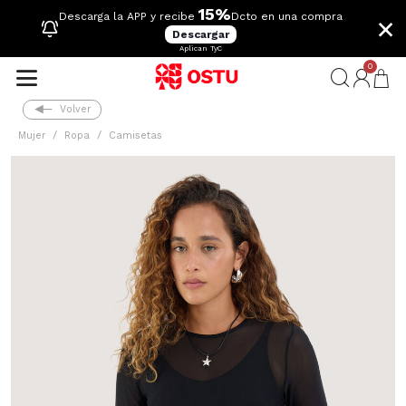
15%
×
Descarga la APP y recibe
Dcto en una compra
Descargar
Aplican TyC
0
Volver
Mujer
Ropa
Camisetas