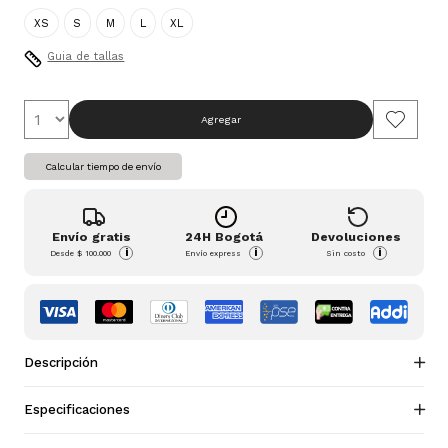
XS
S
M
L
XL
Guia de tallas
Agregar
Calcular tiempo de envío
Envío gratis
24H Bogotá
Devoluciones
i
i
i
Desde
$ 100.000
Envío express
Sin costo
Descripción
Especificaciones