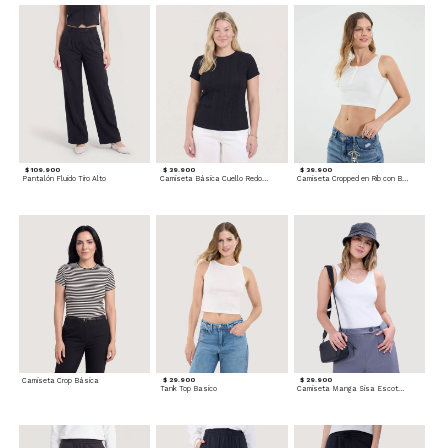
$ 109.900
$ 39.900
$ 39.900
Pantalón Fluido Tiro Alto
Camiseta Básica Cuello Redondo
Camiseta Cropped en Rib con Botones
Camiseta Crop Básica
$ 29.900
$ 29.900
Tank Top Basico
Camiseta Manga Sisa Escotada