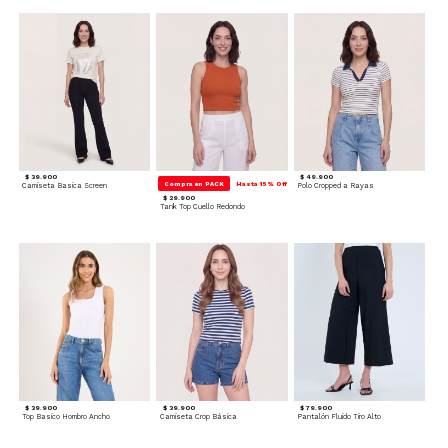
$ 39.900
$ 49.900
Compra en PACK
Hasta 15% Off
Camiseta Basica Screen
Polo Cropped a Rayas
$ 29.900
Tank Top Cuello Redondo
$ 39.900
$ 39.900
$ 79.900
Top Basico Hombro Ancho
Camiseta Crop Básica
Pantalón Fluido Tiro Alto