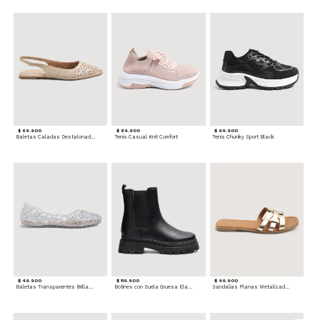
$ 69.900
$ 89.900
$ 99.900
Baletas Caladas Destalonadas
Tenis Casual Knit Comfort
Tenis Chunky Sport Black
$ 49.900
$ 119.900
$ 49.900
Baletas Transparentes Brillantes
Botines con Suela Gruesa Elastizada
Sandalias Planas Metalizadas