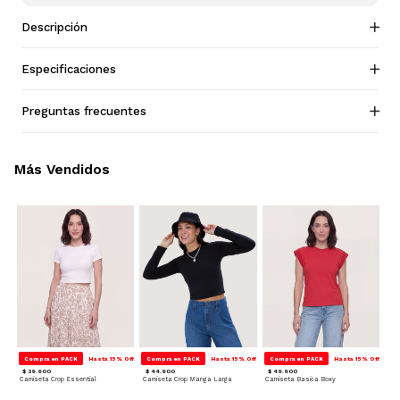
Descripción
Especificaciones
Preguntas frecuentes
Más Vendidos
Compra en PACK
Hasta 15% Off
Compra en PACK
Hasta 15% Off
Compra en PACK
Hasta 15% Off
$ 39.900
$ 44.900
$ 49.900
Camiseta Crop Essential
Camiseta Crop Manga Larga
Camiseta Basica Boxy