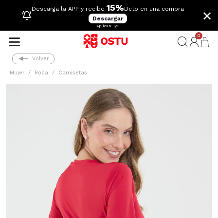
15%
×
Descarga la APP y recibe
Dcto en una compra
Descargar
Aplican TyC
0
Volver
Mujer
Ropa
Camisetas