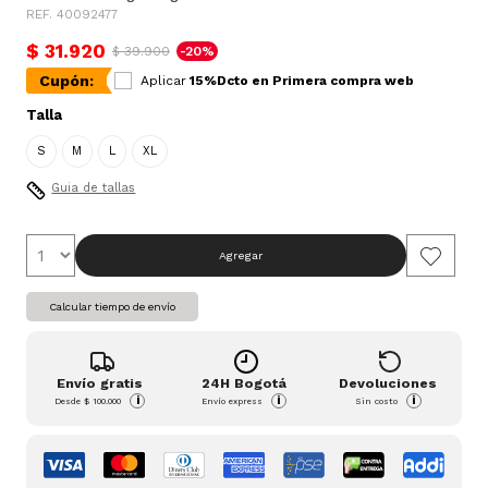
REF. 40092477
$ 31.920
$ 39.900
-20%
Cupón:
Aplicar
15%Dcto en Primera compra web
Talla
S
M
L
XL
Guia de tallas
Agregar
Calcular tiempo de envío
Envío gratis
24H Bogotá
Devoluciones
i
i
i
Desde
$ 100.000
Envío express
Sin costo