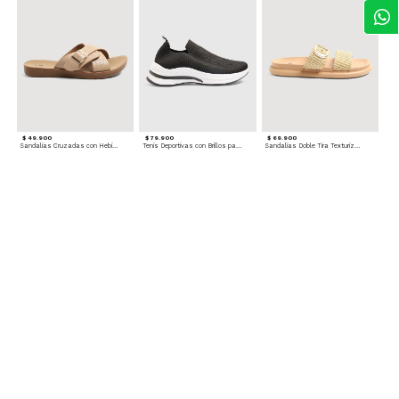
$ 49.900
$ 79.900
$ 69.900
Sandalias Cruzadas con Hebilla
Tenis Deportivas con Brillos para mujer
Sandalias Doble Tira Texturizada
$ 79.900
Sandalias Cruzadas de Tacón
Accesorios para complementar