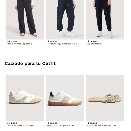
$ 79.900
$ 89.900
$ 79.900
Pantalón Wide Leg Burda
Pantalón Jogger con Bolsillos Cargo
Jogger Unicolor
Calzado para tu Outfit
$ 94.900
$ 89.900
$ 59.900
Tenis Casuales para Mujer
Tenis Casuales para Mujer
Sandalias Brillantes de Tiras