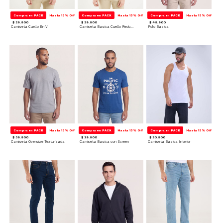
Compra en PACK
Hasta 15% Off
Compra en PACK
Hasta 15% Off
Compra en PACK
Hasta 15% Off
$ 29.900
$ 29.900
$ 49.900
Camiseta Cuello En V
Camiseta Basica Cuello Redondo
Polo Basica
Compra en PACK
Hasta 15% Off
Compra en PACK
Hasta 15% Off
Compra en PACK
Hasta 15% Off
$ 59.900
$ 39.900
$ 20.900
Camiseta Oversize Texturizada
Camiseta Basica con Screen
Camiseta Básica Interior