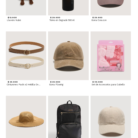
$ 12.900
$ 29.900
$ 29.900
Llavero Nube
Termo en Degrade 500 ml
Gorra Corazon
$ 29.900
$ 29.900
$ 49.900
Cinturones Pack x2 Hebilla Ovalada
Gorra Flowing
Set de Accesorios para Cabello