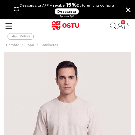
15%
×
Descarga la APP y recibe
Dcto en una compra
Descargar
Aplican TyC
0
Volver
Hombre
Ropa
Camisetas