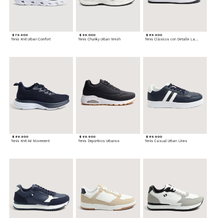
$ 79.900
$ 99.000
$ 89.900
Tenis Knit Urban Comfort
Tenis Chunky Urban Mesh
Tenis Clásicos con Detalle Lateral
$ 89.900
$ 99.900
$ 89.900
Tenis Knit Air Movement
Tenis Deportivos Urbanos
Tenis Casual Urban Lines