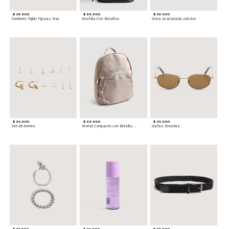
$ 39.900
$ 69.900
$ 29.900
Sombrero Tejido Figuras Mar
Mochila Con Bolsillos
Gorra acanalada unicolor
$ 24.900
$ 69.900
$ 34.900
Set x6 Aretes
Morral Compacto con Bolsillo Frontal
Gafas Doradas
$ 22.900
$ 24.900
$ 29.900