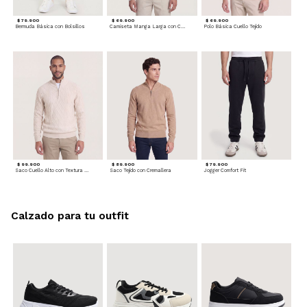
$ 79.900
$ 69.900
$ 69.900
Bermuda Básica con Bolsillos
Camiseta Manga Larga con Cuello Henley
Polo Básica Cuello Tejido
$ 99.900
$ 89.900
$ 79.900
Saco Cuello Alto con Textura Trenzada
Saco Tejido con Cremallera
Jogger Comfort Fit
Calzado para tu outfit