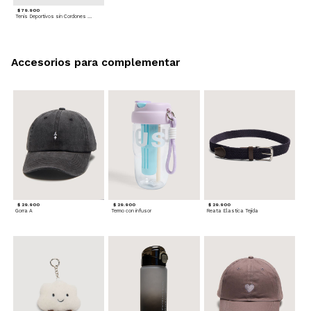
$ 79.900
Tenis Deportivos sin Cordones para hombre
Accesorios para complementar
$ 29.900
$ 29.900
$ 29.900
Gorra A
Termo con infusor
Reata Elastica Tejida