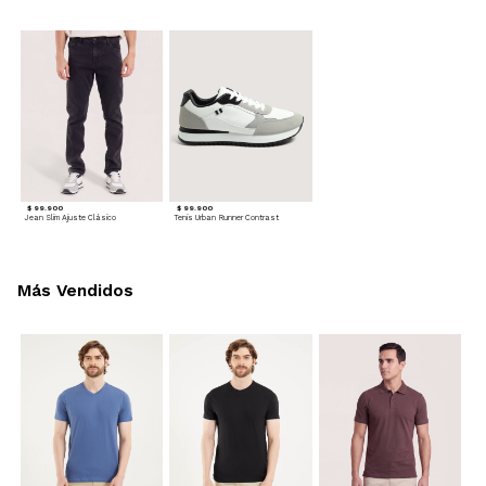
$ 99.900
$ 99.900
Jean Slim Ajuste Clásico
Tenis Urban Runner Contrast
Más Vendidos