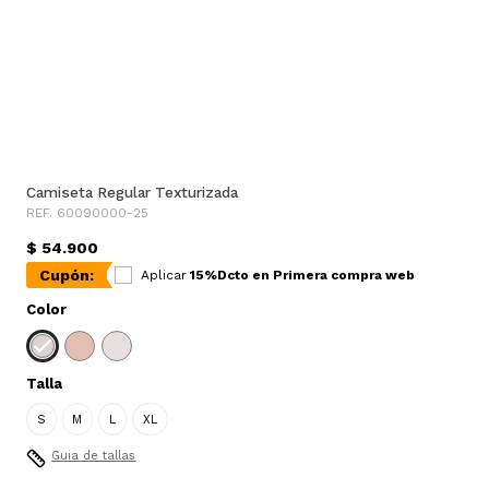
Camiseta Regular Texturizada
REF. 60090000-25
$ 54.900
Cupón:
Aplicar
15%Dcto en Primera compra web
Color
Talla
S
M
L
XL
Guia de tallas