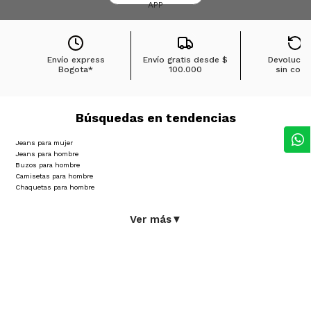
APP
Envío express
Envío gratis desde
$
Devolucio
Bogota*
100.000
sin cost
Búsquedas en tendencias
Jeans para mujer
Jeans para hombre
Buzos para hombre
Camisetas para hombre
Chaquetas para hombre
Ver más
▼
Sobre Ostu
Políticas