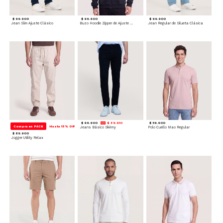
$ 99.900
$ 99.900
$ 99.900
Jean Slim Ajuste Clásico
Buzo Hoodie Zipper de Ajuste Cómodo
Jean Regular de Silueta Clásica
$ 99.900
$ 89.910
$ 59.900
Compra en PACK
Hasta 15% Off
Jeans Básico Skinny
Polo Cuello Mao Regular
$ 89.900
Jogger Utility Relax