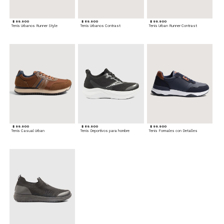
$ 99.900
$ 89.900
$ 99.900
Tenis Urbanos Runner Style
Tenis Urbanos Contrast
Tenis Urban Runner Contrast
$ 99.900
$ 89.900
$ 99.900
Tenis Casual Urban
Tenis Deportivos para hombre
Tenis Formales con Detalles