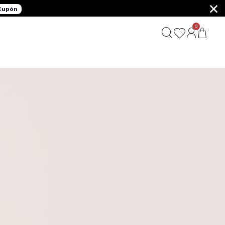
×
 Cupón
0
G