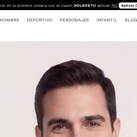
cto en tu primera compra con el cupón
HOLAOSTU
aplican
TyC
Aplicar
HOMBRE
DEPORTIVO
PERSONAJES
INFANTIL
BLO