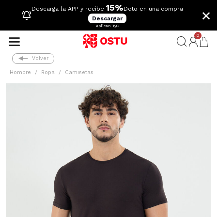
15%
×
Descarga la APP y recibe
Dcto en una compra
Descargar
Aplican TyC
0
Volver
Hombre
Ropa
Camisetas