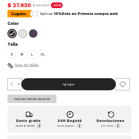
$ 27.920
$ 34.900
-20%
Cupón:
Aplicar
15%Dcto en Primera compra web
Color
Talla
S
M
L
XL
Guia de tallas
Agregar
Calcular tiempo de envío
Envío gratis
24H Bogotá
Devoluciones
i
i
i
Desde
$ 100.000
Envío express
Sin costo