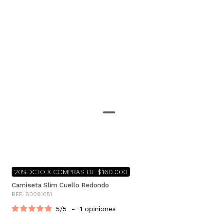
20%DCTO X COMPRAS DE $160.000
Camiseta Slim Cuello Redondo
REF. 60091651
5
/
5
-
1
opiniones