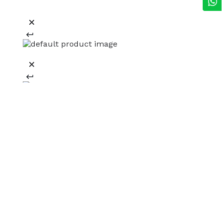
Regístrate y recibe 15% off
en tu primera compra online
¡Registrate ahora!