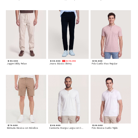
$ 89.900
$ 99.900
$ 89.910
$ 59.900
Jogger Utility Relax
Jeans Básico Skinny
Polo Cuello Mao Regular
$ 79.900
$ 69.900
$ 69.900
Bermuda Básica con Bolsillos
Camiseta Manga Larga con Cuello Henley
Polo Básica Cuello Tejido