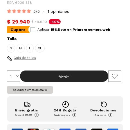
REF. 60091338
5
/
5
-
1
opiniones
$ 29.940
$ 49.900
-40%
Cupón:
Aplicar
15%Dcto en Primera compra web
Talla
S
M
L
XL
Guia de tallas
Agregar
Calcular tiempo de envío
Envío gratis
24H Bogotá
Devoluciones
i
i
i
Desde
$ 100.000
Envío express
Sin costo