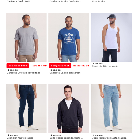
Camiseta Cuello En V
Camiseta Basica Cuello Redondo
Polo Basica
$ 20.900
Compra en PACK
Hasta 15% Off
Compra en PACK
Hasta 15% Off
Camiseta Básica Interior
$ 59.900
$ 39.900
Camiseta Oversize Texturizada
Camiseta Basica con Screen
$ 99.900
$ 99.900
$ 99.900
Jean Slim Ajuste Clásico
Buzo Hoodie Zipper de Ajuste Cómodo
Jean Regular de Silueta Clásica