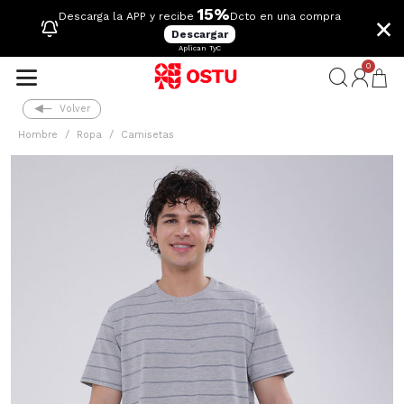
15%
×
Descarga la APP y recibe
Dcto en una compra
Descargar
Aplican TyC
0
Volver
Hombre
Ropa
Camisetas