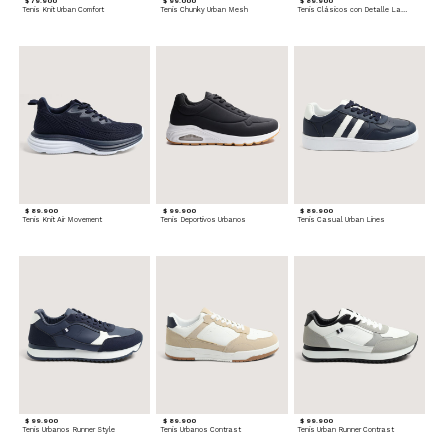
$ 79.900
$ 99.000
$ 89.900
Tenis Knit Urban Comfort
Tenis Chunky Urban Mesh
Tenis Clásicos con Detalle Lateral
$ 89.900
$ 99.900
$ 89.900
Tenis Knit Air Movement
Tenis Deportivos Urbanos
Tenis Casual Urban Lines
$ 99.900
$ 89.900
$ 99.900
Tenis Urbanos Runner Style
Tenis Urbanos Contrast
Tenis Urban Runner Contrast