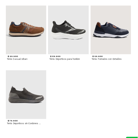
$ 99.900
$ 89.900
$ 99.900
Tenis Casual Urban
Tenis Deportivos para hombre
Tenis Formales con Detalles
$ 79.900
Tenis Deportivos sin Cordones para hombre