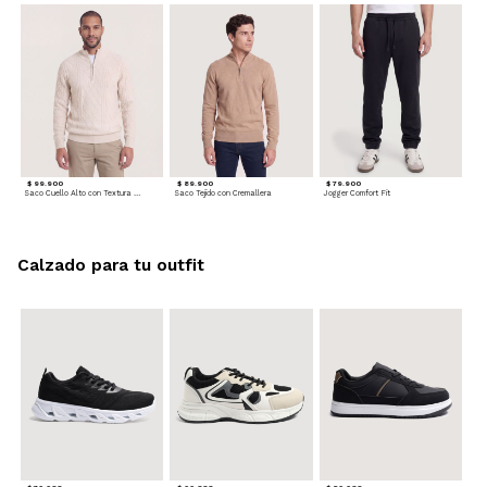
$ 99.900
$ 89.900
$ 79.900
Saco Cuello Alto con Textura Trenzada
Saco Tejido con Cremallera
Jogger Comfort Fit
Calzado para tu outfit