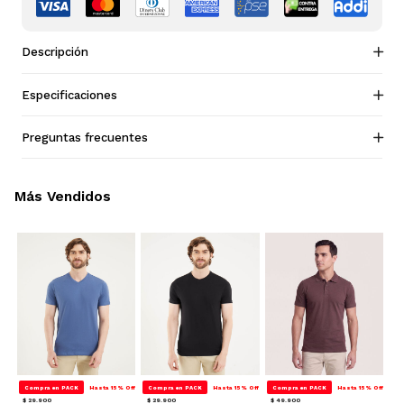
Descripción
Especificaciones
Preguntas frecuentes
Más Vendidos
Compra en PACK
Hasta 15% Off
Compra en PACK
Hasta 15% Off
Compra en PACK
Hasta 15% Off
$ 29.900
$ 29.900
$ 49.900