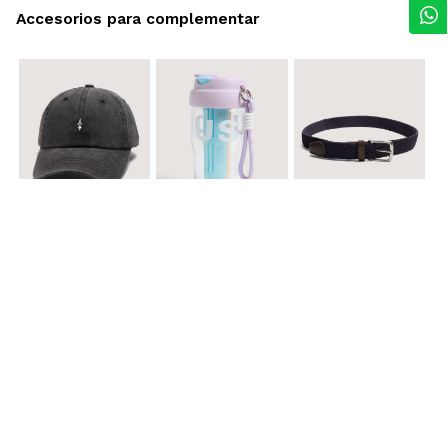
Accesorios para complementar
$ 29.900
$ 29.900
$ 29.900
Gorra A
Termo con infusor
Reata Elastica Tejida
$ 12.900
$ 29.900
$ 29.900
Llavero Nube
Termo en Degrade 500 ml
Gorra Corazon