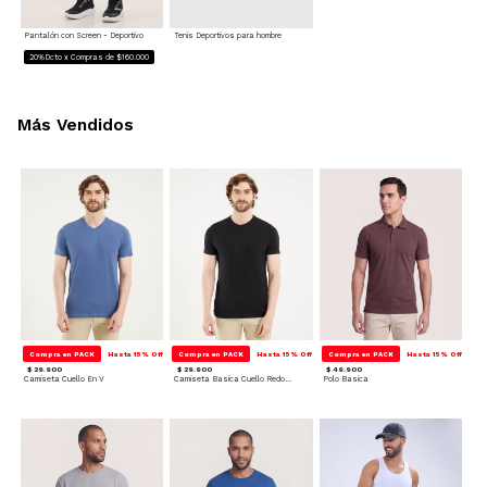
Pantalón con Screen - Deportivo
Tenis Deportivos para hombre
20%Dcto x Compras de $160.000
Más Vendidos
Compra en PACK
Hasta 15% Off
Compra en PACK
Hasta 15% Off
Compra en PACK
Hasta 15% Off
$ 29.900
$ 29.900
$ 49.900
Camiseta Cuello En V
Camiseta Basica Cuello Redondo
Polo Basica