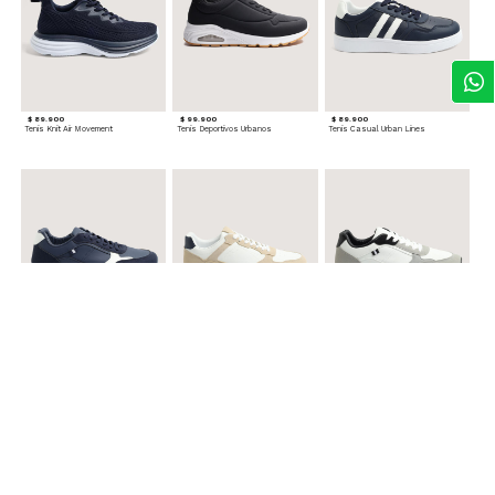
$ 89.900
$ 99.900
$ 89.900
Tenis Knit Air Movement
Tenis Deportivos Urbanos
Tenis Casual Urban Lines
$ 99.900
$ 89.900
$ 99.900
Tenis Urbanos Runner Style
Tenis Urbanos Contrast
Tenis Urban Runner Contrast