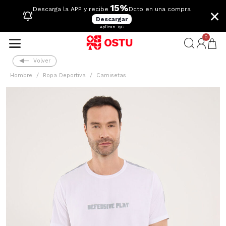
15%
×
Descarga la APP y recibe
Dcto en una compra
Descargar
Aplican TyC
0
Volver
Hombre
Ropa Deportiva
Camisetas