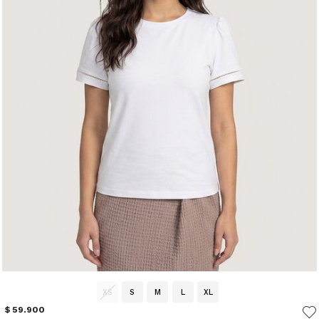
XS
S
M
L
XL
$ 59.900