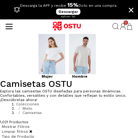
15%
×
Descarga la APP y recibe
Dcto en una compra
Descargar
Aplican TyC
0
Mujer
Hombre
Camisetas OSTU
Explora las camisetas OSTU diseñadas para personas dinámicas.
Confortables, versátiles y con detalles que reflejan tu estilo único.
¡Descúbrelas ahora!
Colecciones
Mixto
Camisetas
1,021
Productos
Mostrar Filtros
Limpiar filtros
Tipo de Producto