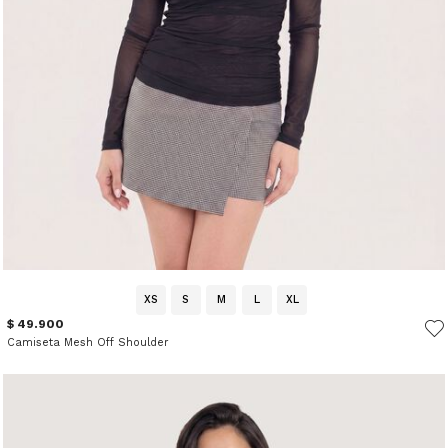
XS
S
M
L
XL
$ 49.900
Camiseta Mesh Off Shoulder