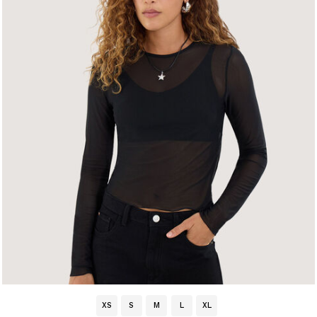
XS
S
M
L
XL