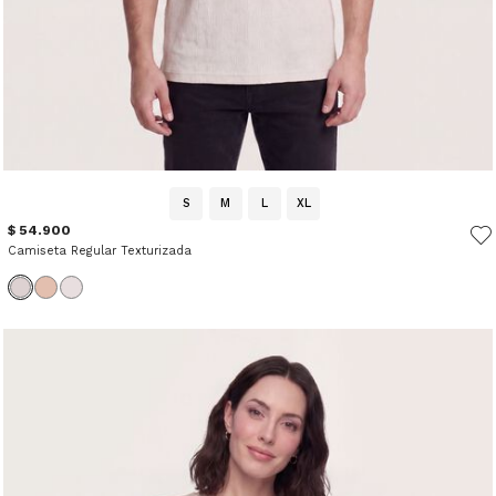
S
M
L
XL
$ 54.900
Camiseta Regular Texturizada