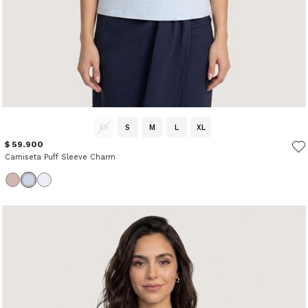
XS
S
M
L
XL
$ 59.900
Camiseta Puff Sleeve Charm