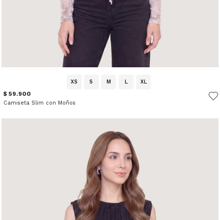
XS
S
M
L
XL
$ 59.900
Camiseta Slim con Moños