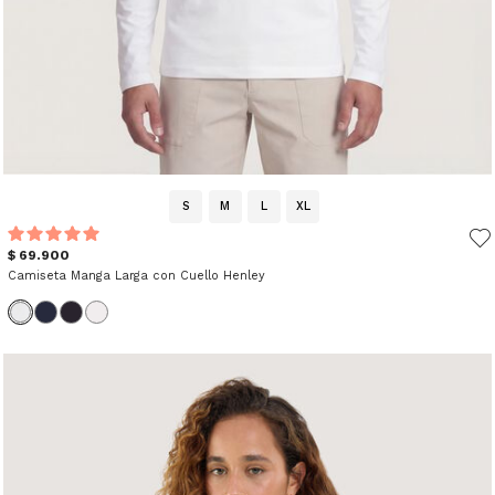
S
M
L
XL
$ 69.900
Camiseta Manga Larga con Cuello Henley