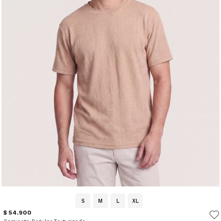
S
M
L
XL
$ 54.900