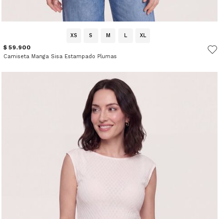
XS
S
M
L
XL
$ 59.900
Camiseta Manga Sisa Estampado Plumas