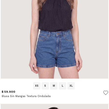
XS
S
M
L
XL
$ 59.900
Blusa Sin Mangas Textura Ondulada