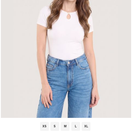
XS
S
M
L
XL