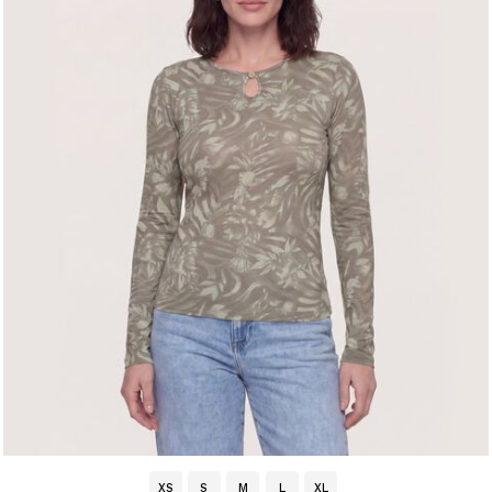
XS
S
M
L
XL