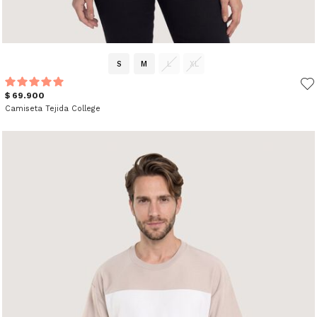
S
M
L
XL
$ 69.900
Camiseta Tejida College