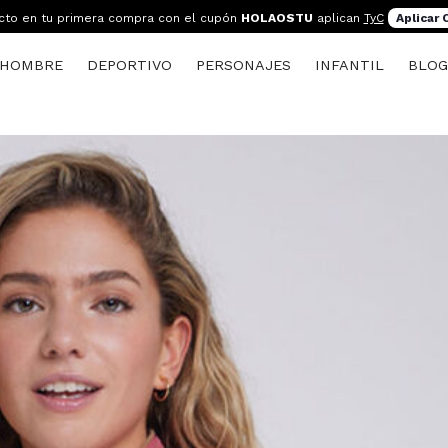
cto en tu primera compra con el cupón
HOLAOSTU
aplican
TyC
Aplicar
HOMBRE
DEPORTIVO
PERSONAJES
INFANTIL
BLO