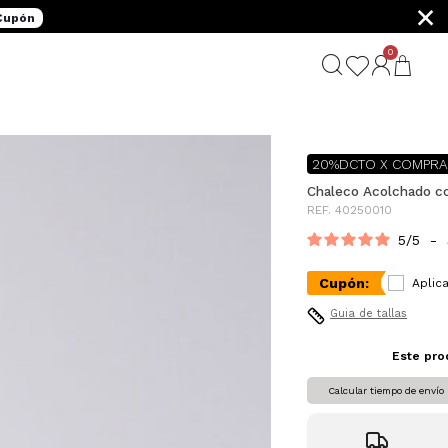
×
 Cupón
0
G
20%DCTO X COMPRA
Chaleco Acolchado co
REF. 40250010
5
/
5
-
Cupón:
Aplica
Guia de tallas
Este pro
Calcular tiempo de envío