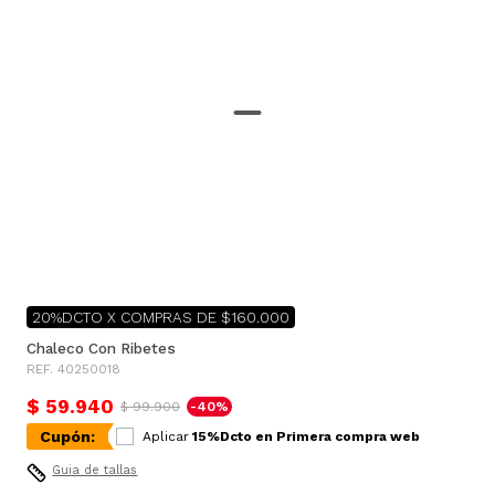
20%DCTO X COMPRAS DE $160.000
Chaleco Con Ribetes
REF. 40250018
$ 59.940
$ 99.900
-40%
Cupón:
Aplicar
15%Dcto en Primera compra web
Guia de tallas