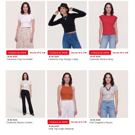
Compra en PACK
Hasta 15% Off
Compra en PACK
Hasta 15% Off
Compra en PACK
Hasta 15% Off
$ 39.900
$ 39.900
$ 49.900
Camiseta Crop Essential
Camiseta Crop Manga Larga
Camiseta Basica Boxy
$ 39.900
$ 49.900
Compra en PACK
Hasta 15% Off
Camiseta Basica Screen
Polo Cropped a Rayas
$ 29.900
Tank Top Cuello Redondo