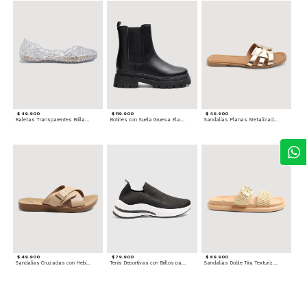
$ 49.900
$ 119.900
$ 49.900
Baletas Transparentes Brillantes
Botines con Suela Gruesa Elastizada
Sandalias Planas Metalizadas
$ 49.900
$ 79.900
$ 69.900
Sandalias Cruzadas con Hebilla
Tenis Deportivas con Brillos para mujer
Sandalias Doble Tira Texturizada