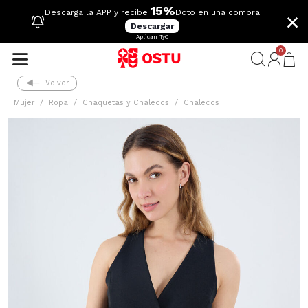
15%
×
Descarga la APP y recibe
Dcto en una compra
Descargar
Aplican TyC
0
Volver
Mujer
Ropa
Chaquetas y Chalecos
Chalecos