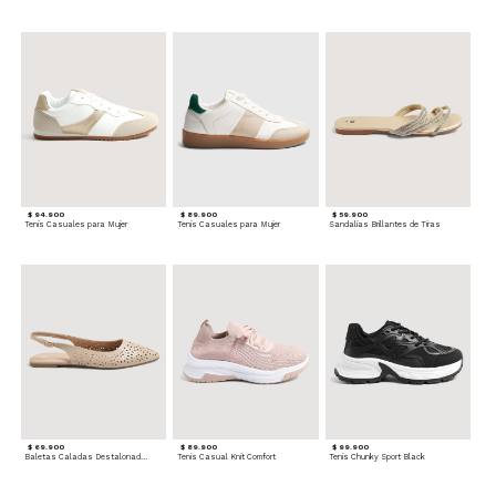
$ 94.900
$ 89.900
$ 59.900
Tenis Casuales para Mujer
Tenis Casuales para Mujer
Sandalias Brillantes de Tiras
$ 69.900
$ 89.900
$ 99.900
Baletas Caladas Destalonadas
Tenis Casual Knit Comfort
Tenis Chunky Sport Black