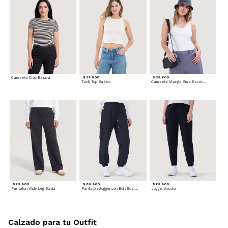
Camiseta Crop Básica
$ 29.900
$ 29.900
Tank Top Basico
Camiseta Manga Sisa Escotada
$ 79.900
$ 89.900
$ 79.900
Pantalón Wide Leg Burda
Pantalón Jogger con Bolsillos Cargo
Jogger Unicolor
Calzado para tu Outfit