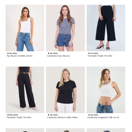
$ 39.900
$ 39.900
$ 79.900
Top Basico Hombro Ancho
Camiseta Crop Básica
Pantalón Fluido Tiro Alto
$ 109.900
$ 39.900
$ 39.900
Pantalón Fluido Tiro Alto
Camiseta Básica Cuello Redondo
Camiseta Cropped en Rib con Botones