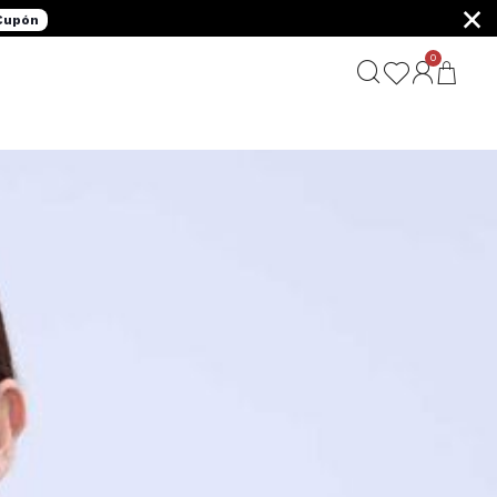
×
 Cupón
0
G