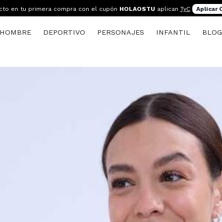
cto en tu primera compra con el cupón
HOLAOSTU
aplican
TyC
Aplicar
HOMBRE
DEPORTIVO
PERSONAJES
INFANTIL
BLO