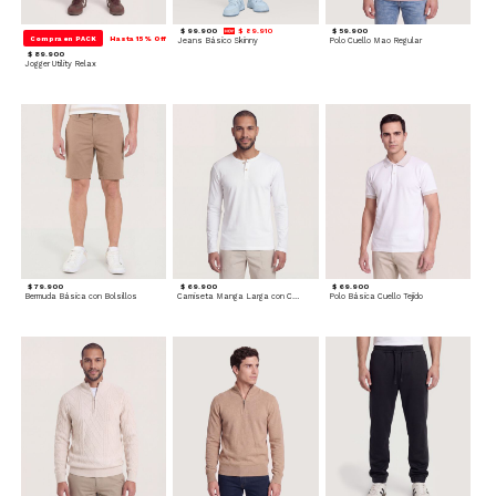
$ 99.900
$ 89.910
$ 59.900
Compra en PACK
Hasta 15% Off
Jeans Básico Skinny
Polo Cuello Mao Regular
$ 89.900
Jogger Utility Relax
$ 79.900
$ 69.900
$ 69.900
Bermuda Básica con Bolsillos
Camiseta Manga Larga con Cuello Henley
Polo Básica Cuello Tejido