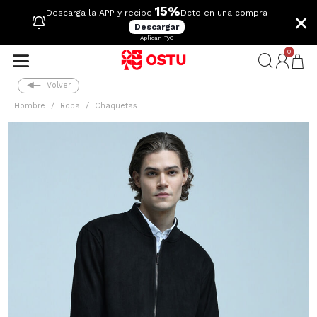
15%
×
Descarga la APP y recibe
Dcto en una compra
Descargar
Aplican TyC
0
Volver
Hombre
Ropa
Chaquetas