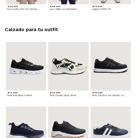
$ 99.900
$ 89.900
$ 79.900
Saco Cuello Alto con Textura Trenzada
Saco Tejido con Cremallera
Jogger Comfort Fit
Calzado para tu outfit
$ 79.900
$ 99.000
$ 89.900
Tenis Knit Urban Comfort
Tenis Chunky Urban Mesh
Tenis Clásicos con Detalle Lateral