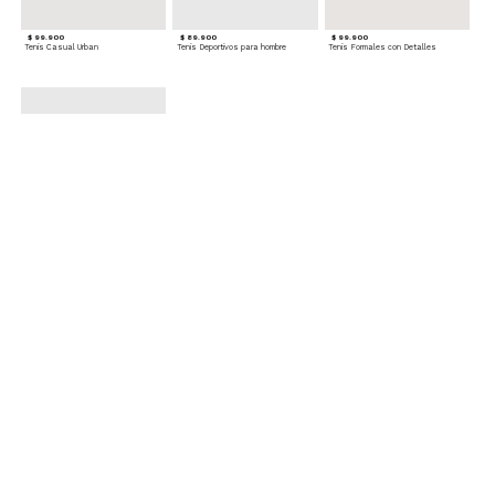
$ 99.900
$ 89.900
$ 99.900
Tenis Casual Urban
Tenis Deportivos para hombre
Tenis Formales con Detalles
$ 79.900
Tenis Deportivos sin Cordones para hombre
Accesorios para complementar