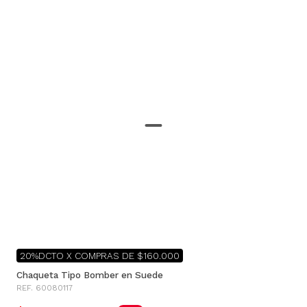
20%DCTO X COMPRAS DE $160.000
Chaqueta Tipo Bomber en Suede
REF. 60080117