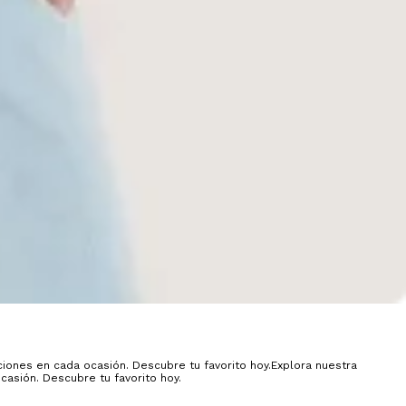
iones en cada ocasión. Descubre tu favorito hoy.Explora nuestra
asión. Descubre tu favorito hoy.