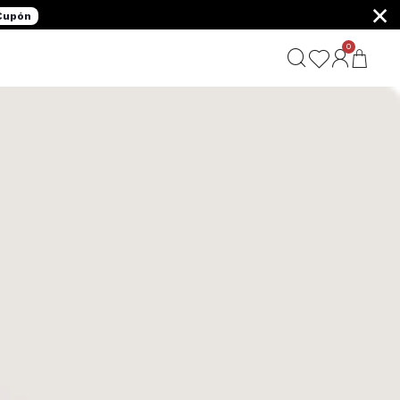
×
 Cupón
0
G