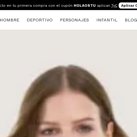
cto en tu primera compra con el cupón
HOLAOSTU
aplican
TyC
Aplicar
HOMBRE
DEPORTIVO
PERSONAJES
INFANTIL
BLO