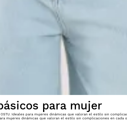
básicos para mujer
OSTU. Ideales para mujeres dinámicas que valoran el estilo sin complicac
ra mujeres dinámicas que valoran el estilo sin complicaciones en cada oc