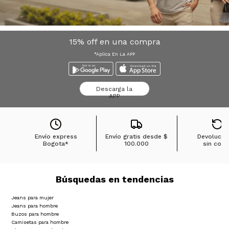
15% off en una compra
*Aplica En La APP
Descarga la
APP
Envío express
Envío gratis desde
$
Devolucio
Bogota*
100.000
sin cost
Búsquedas en tendencias
Jeans para mujer
Jeans para hombre
Buzos para hombre
Camisetas para hombre