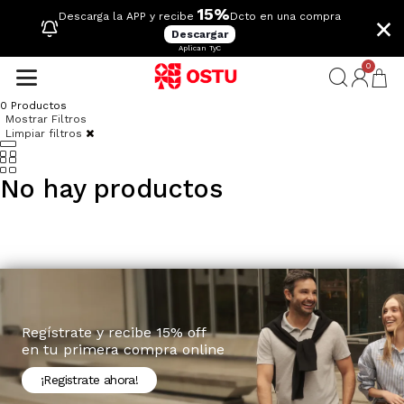
15%
×
Descarga la APP y recibe
Dcto en una compra
Descargar
Aplican TyC
0
0
Productos
Mostrar Filtros
Limpiar filtros
No hay productos
Regístrate y recibe 15% off
en tu primera compra online
¡Registrate ahora!