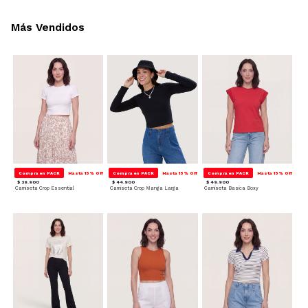
Más Vendidos
Compra en PACK
Hasta 15% Off
Compra en PACK
Hasta 15% Off
Compra en PACK
Hasta 15% Off
$ 39.900
$ 44.900
$ 49.900
Camiseta Crop Essential
Camiseta Crop Manga Larga
Camiseta Basica Boxy