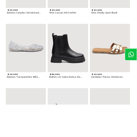
$ 69.900
$ 89.900
$ 99.900
Baletas Caladas Destalonadas
Tenis Casual Knit Comfort
Tenis Chunky Sport Black
$ 49.900
$ 119.900
$ 49.900
Baletas Transparentes Brillantes
Botines con Suela Gruesa Elastizada
Sandalias Planas Metalizadas