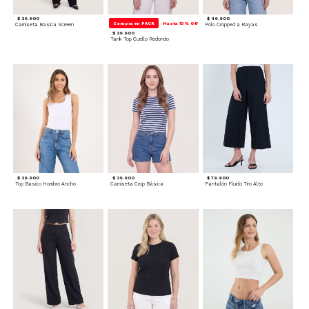
$ 39.900
$ 49.900
Compra en PACK
Hasta 15% Off
Camiseta Basica Screen
Polo Cropped a Rayas
$ 29.900
Tank Top Cuello Redondo
$ 39.900
$ 39.900
$ 79.900
Top Basico Hombro Ancho
Camiseta Crop Básica
Pantalón Fluido Tiro Alto