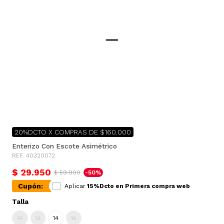
20%DCTO X COMPRAS DE $160.000
Enterizo Con Escote Asimétrico
REF. 40320072
$ 29.950
$ 59.900
-50%
Cupón:
Aplicar
15%Dcto en Primera compra web
Talla
10
12
14
16