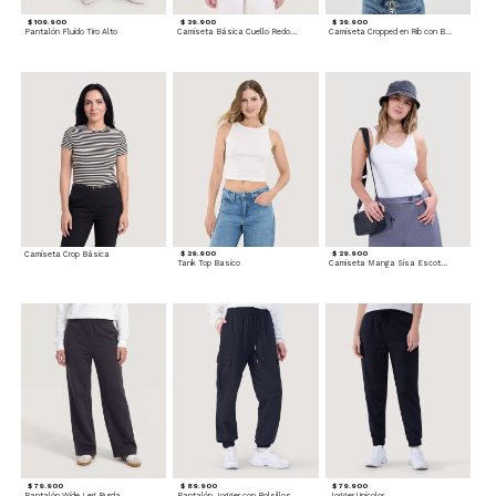
$ 109.900
$ 39.900
$ 39.900
Pantalón Fluido Tiro Alto
Camiseta Básica Cuello Redondo
Camiseta Cropped en Rib con Botones
Camiseta Crop Básica
$ 29.900
$ 29.900
Tank Top Basico
Camiseta Manga Sisa Escotada
$ 79.900
$ 89.900
$ 79.900
Pantalón Wide Leg Burda
Pantalón Jogger con Bolsillos Cargo
Jogger Unicolor