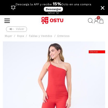
15%
×
Descarga la APP y recibe
Dcto en una compra
Descargar
Aplican TyC
0
Volver
Mujer
Ropa
Faldas y Vestidos
Enterizos
Últimas
Tallas