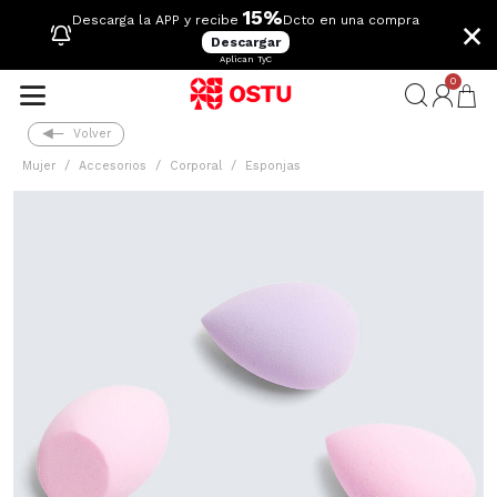
15%
×
Descarga la APP y recibe
Dcto en una compra
Descargar
Aplican TyC
0
Volver
Mujer
Accesorios
Corporal
Esponjas