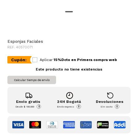
Esponjas Faciales
REF. 40570071
Cupón:
Aplicar
15%Dcto en Primera compra web
Este producto no tiene existencias
Calcular tiempo de envío
Envío gratis
24H Bogotá
Devoluciones
i
i
i
Desde
$ 100.000
Envío express
Sin costo