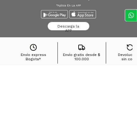
*Aplica En La APP
Descarga la
APP
Envío express
Envío gratis desde
$
Devolucio
Bogota*
100.000
sin cost
Búsquedas en tendencias
Jeans para mujer
Jeans para hombre
Buzos para hombre
Camisetas para hombre
Chaquetas para hombre
Ver más
▼