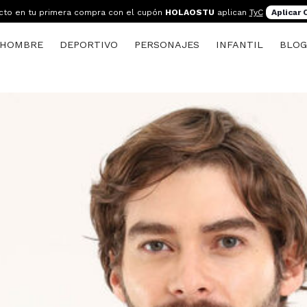
cto en tu primera compra con el cupón
HOLAOSTU
aplican
TyC
Aplicar
HOMBRE
DEPORTIVO
PERSONAJES
INFANTIL
BLO
s