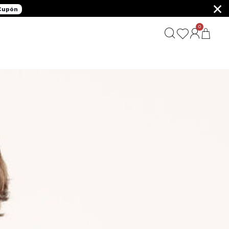
×
 Cupón
0
G