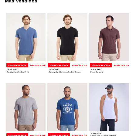
Más Vendidos
Compra en PACK
Hasta 15% Off
Compra en PACK
Hasta 15% Off
Compra en PACK
Hasta 15% Off
$ 29.900
$ 29.900
$ 49.900
Camiseta Cuello En V
Camiseta Basica Cuello Redondo
Polo Basica
$ 20.900
Compra en PACK
Hasta 15% Off
Compra en PACK
Hasta 15% Off
Camiseta Básica Interior