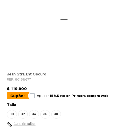
Jean Straight Oscuro
REF. 60168677
$ 119.900
Cupón:
Aplicar
15%Dcto en Primera compra web
Talla
30
32
34
36
38
Guia de tallas