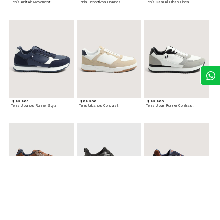
Tenis Knit Air Movement
Tenis Deportivos Urbanos
Tenis Casual Urban Lines
$ 99.900
$ 89.900
$ 99.900
Tenis Urbanos Runner Style
Tenis Urbanos Contrast
Tenis Urban Runner Contrast
$ 99.900
$ 89.900
$ 99.900
Tenis Casual Urban
Tenis Deportivos para hombre
Tenis Formales con Detalles