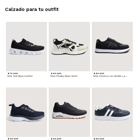
Calzado para tu outfit
$ 79.900
$ 99.000
$ 89.900
Tenis Knit Urban Comfort
Tenis Chunky Urban Mesh
Tenis Clásicos con Detalle Lateral
$ 89.900
$ 99.900
$ 89.900