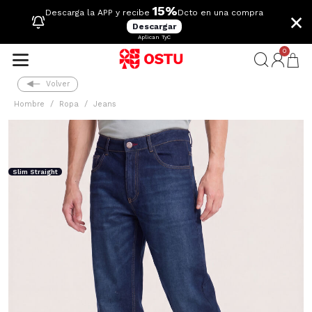
15%
×
Descarga la APP y recibe
Dcto en una compra
Descargar
Aplican TyC
0
Volver
Hombre
Ropa
Jeans
Slim Straight