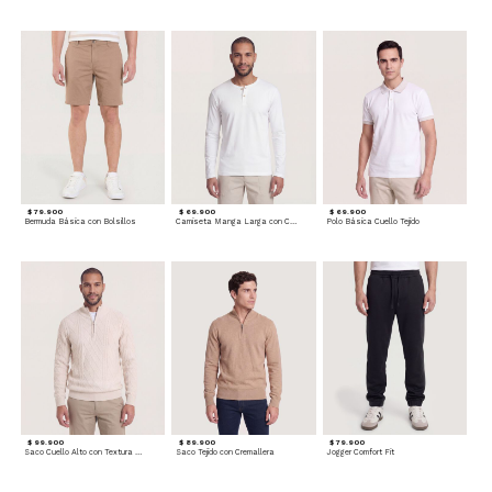
$ 79.900
$ 69.900
$ 69.900
Bermuda Básica con Bolsillos
Camiseta Manga Larga con Cuello Henley
Polo Básica Cuello Tejido
$ 99.900
$ 89.900
$ 79.900
Saco Cuello Alto con Textura Trenzada
Saco Tejido con Cremallera
Jogger Comfort Fit