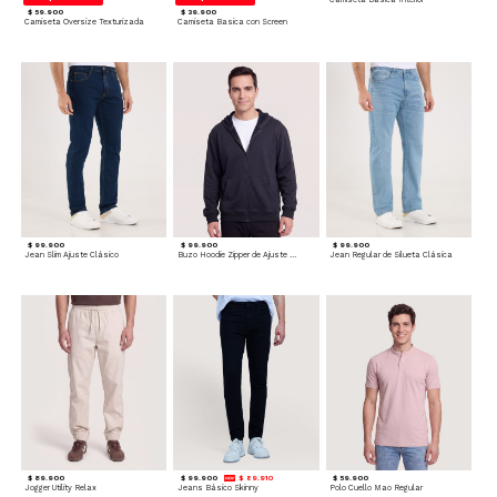
$ 59.900
$ 39.900
Camiseta Oversize Texturizada
Camiseta Basica con Screen
$ 99.900
$ 99.900
$ 99.900
Jean Slim Ajuste Clásico
Buzo Hoodie Zipper de Ajuste Cómodo
Jean Regular de Silueta Clásica
$ 89.900
$ 99.900
$ 89.910
$ 59.900
Jogger Utility Relax
Jeans Básico Skinny
Polo Cuello Mao Regular