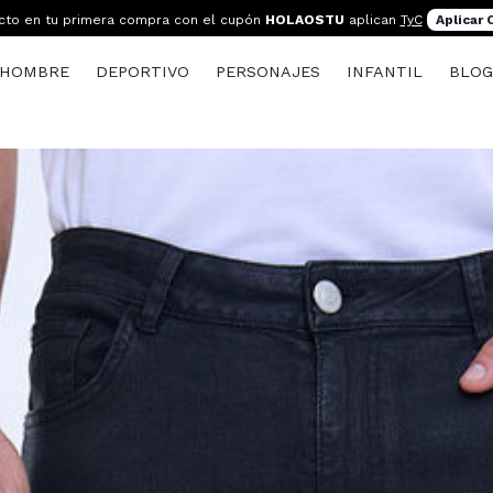
cto en tu primera compra con el cupón
HOLAOSTU
aplican
TyC
Aplicar
HOMBRE
DEPORTIVO
PERSONAJES
INFANTIL
BLO