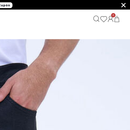
×
 Cupón
0
G