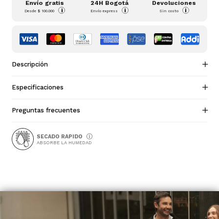
Envío gratis
24H Bogotá
Devoluciones
i
i
i
Desde
$ 100.000
Envío express
Sin costo
Descripción
Especificaciones
Preguntas frecuentes
SECADO RAPIDO
ABSORBE LA HUMEDAD