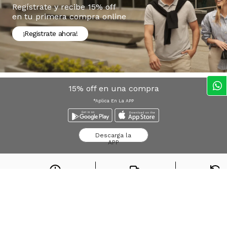
Regístrate y recibe 15% off
en tu primera compra online
¡Registrate ahora!
15% off en una compra
*Aplica En La APP
Descarga la
APP
Envío express
Envío gratis desde
$
Devolucio
Bogota*
100.000
sin cost
Búsquedas en tendencias