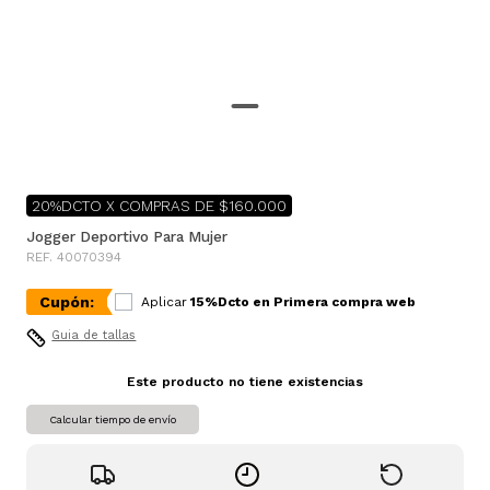
20%DCTO X COMPRAS DE $160.000
Jogger Deportivo Para Mujer
REF. 40070394
Cupón:
Aplicar
15%Dcto en Primera compra web
Guia de tallas
Este producto no tiene existencias
Calcular tiempo de envío