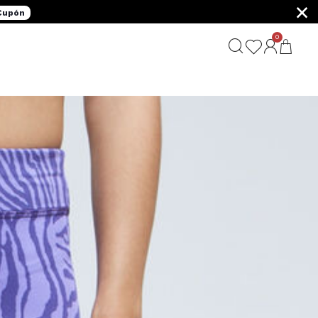
×
 Cupón
0