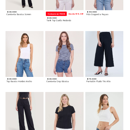
$ 39.900
$ 49.900
Compra en PACK
Hasta 15% Off
Camiseta Basica Screen
Polo Cropped a Rayas
$ 29.900
Tank Top Cuello Redondo
$ 39.900
$ 39.900
$ 79.900
Top Basico Hombro Ancho
Camiseta Crop Básica
Pantalón Fluido Tiro Alto