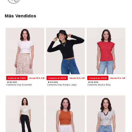
Más Vendidos
Compra en PACK
Hasta 15% Off
Compra en PACK
Hasta 15% Off
Compra en PACK
Hasta 15% Off
$ 39.900
$ 44.900
$ 49.900
Camiseta Crop Essential
Camiseta Crop Manga Larga
Camiseta Basica Boxy