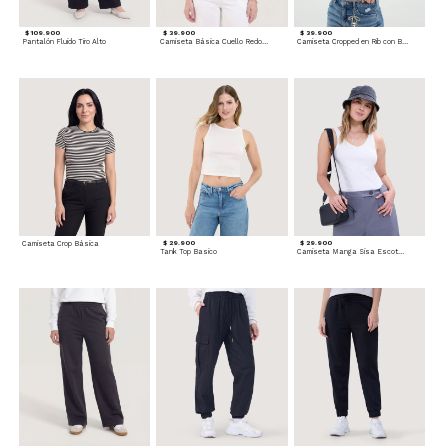
$ 109.900
$ 39.900
$ 39.900
Pantalón Fluido Tiro Alto
Camiseta Básica Cuello Redondo
Camiseta Cropped en Rib con Botones
Camiseta Crop Básica
$ 29.900
$ 29.900
Tank Top Basico
Camiseta Manga Sisa Escotada