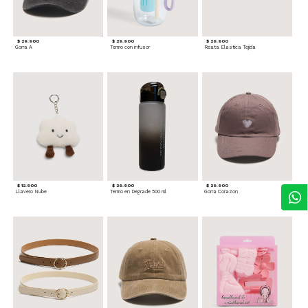
$ 29.900
$ 29.900
$ 29.900
Gorra A
Termo con infusor
Reata Elastica Tejida
$ 12.900
$ 29.900
$ 29.900
Llavero Nube
Termo en Degrade 500 ml
Gorra Corazon