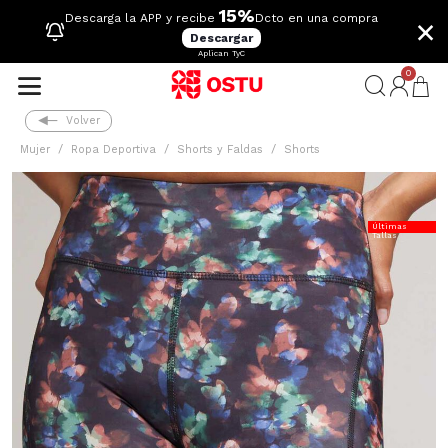
15%
×
Descarga la APP y recibe
Dcto en una compra
Descargar
Aplican TyC
0
Volver
Mujer
Ropa Deportiva
Shorts y Faldas
Shorts
Últimas
Tallas