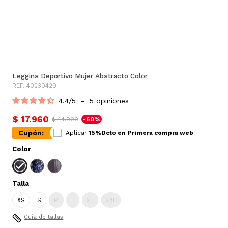
Leggins Deportivo Mujer Abstracto Color
REF. 40230429
4.4
/
5
-
5
opiniones
$ 17.960
$ 44.900
-60%
Cupón:
Aplicar
15%Dcto en Primera compra web
Color
Talla
XS
S
M
L
XL
XXL
Guia de tallas