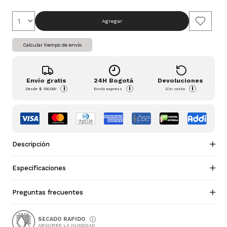
Agregar
Calcular tiempo de envío
Envío gratis
24H Bogotá
Devoluciones
i
i
i
Desde
$ 100.000
Envío express
Sin costo
Descripción
Especificaciones
Preguntas frecuentes
SECADO RAPIDO
ABSORBE LA HUMEDAD