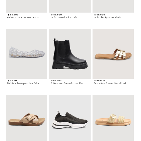
$ 69.900
$ 89.900
$ 99.900
Baletas Caladas Destalonadas
Tenis Casual Knit Comfort
Tenis Chunky Sport Black
$ 49.900
$ 119.900
$ 49.900
Baletas Transparentes Brillantes
Botines con Suela Gruesa Elastizada
Sandalias Planas Metalizadas