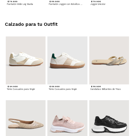
$ 79.900
$ 89.900
$ 79.900
Pantalón Wide Leg Burda
Pantalón Jogger con Bolsillos Cargo
Jogger Unicolor
Calzado para tu Outfit
$ 94.900
$ 89.900
$ 59.900
Tenis Casuales para Mujer
Tenis Casuales para Mujer
Sandalias Brillantes de Tiras