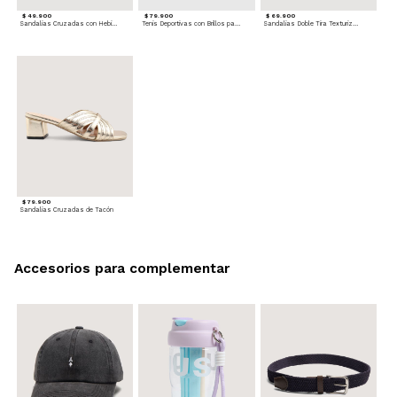
$ 49.900
$ 79.900
$ 69.900
Sandalias Cruzadas con Hebilla
Tenis Deportivas con Brillos para mujer
Sandalias Doble Tira Texturizada
$ 79.900
Sandalias Cruzadas de Tacón
Accesorios para complementar