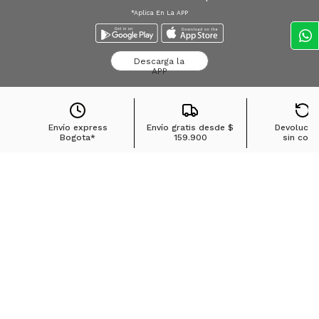
*Aplica En La APP
Descarga la
APP
Envío express
Envío gratis desde
$
Devolucio
Bogota*
159.900
sin cost
Búsquedas en tendencias
Jeans para mujer
Jeans para hombre
Buzos para hombre
Camisetas para hombre
Chaquetas para hombre
Ver más
▼