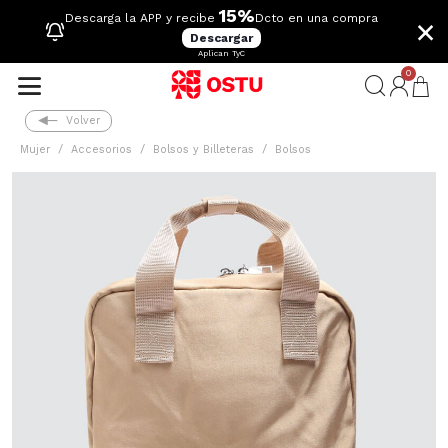
15%
×
Descarga la APP y recibe
Dcto en una compra
Descargar
Aplican TyC
0
Volver
Mujer
Accesorios
Bolsos y Billeteras
Bolsos