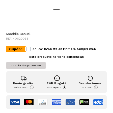
Mochila Casual
REF. 40620035
Cupón:
Aplicar
15%Dcto en Primera compra web
Este producto no tiene existencias
Calcular tiempo de envío
Envío gratis
24H Bogotá
Devoluciones
i
i
i
Desde
$ 159.900
Envío express
Sin costo