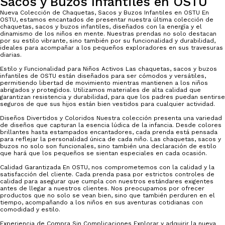
Sacos y Buzos Infantiles en OSTU
Nueva Colección de Chaquetas, Sacos y Buzos Infantiles en OSTU En
OSTU, estamos encantados de presentar nuestra última colección de
chaquetas, sacos y buzos infantiles, diseñados con la energía y el
dinamismo de los niños en mente. Nuestras prendas no solo destacan
por su estilo vibrante, sino también por su funcionalidad y durabilidad,
ideales para acompañar a los pequeños exploradores en sus travesuras
diarias.
Estilo y Funcionalidad para Niños Activos Las chaquetas, sacos y buzos
infantiles de OSTU están diseñados para ser cómodos y versátiles,
permitiendo libertad de movimiento mientras mantienen a los niños
abrigados y protegidos. Utilizamos materiales de alta calidad que
garantizan resistencia y durabilidad, para que los padres puedan sentirse
seguros de que sus hijos están bien vestidos para cualquier actividad.
Diseños Divertidos y Coloridos Nuestra colección presenta una variedad
de diseños que capturan la esencia lúdica de la infancia. Desde colores
brillantes hasta estampados encantadores, cada prenda está pensada
para reflejar la personalidad única de cada niño. Las chaquetas, sacos y
buzos no solo son funcionales, sino también una declaración de estilo
que hará que los pequeños se sientan especiales en cada ocasión.
Calidad Garantizada En OSTU, nos comprometemos con la calidad y la
satisfacción del cliente. Cada prenda pasa por estrictos controles de
calidad para asegurar que cumpla con nuestros estándares exigentes
antes de llegar a nuestros clientes. Nos preocupamos por ofrecer
productos que no solo se vean bien, sino que también perduren en el
tiempo, acompañando a los niños en sus aventuras cotidianas con
comodidad y estilo.
Experiencia de Compra Sin Complicaciones Explorar y adquirir la nueva