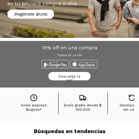
en tu primera compra online
¡Registrate ahora!
15% off en una compra
*Aplica En La APP
Descarga la
APP
Envío express
Envío gratis desde
$
Devolucio
Bogota*
100.000
sin cost
Búsquedas en tendencias