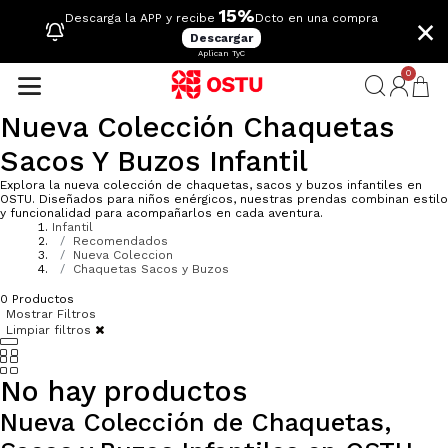
15%
×
Descarga la APP y recibe
Dcto en una compra
Descargar
Aplican TyC
0
Nueva Colección Chaquetas
Sacos Y Buzos Infantil
Explora la nueva colección de chaquetas, sacos y buzos infantiles en
OSTU. Diseñados para niños enérgicos, nuestras prendas combinan estilo
y funcionalidad para acompañarlos en cada aventura.
Infantil
Recomendados
Nueva Coleccion
Chaquetas Sacos y Buzos
0
Productos
Mostrar Filtros
Limpiar filtros
No hay productos
Nueva Colección de Chaquetas,