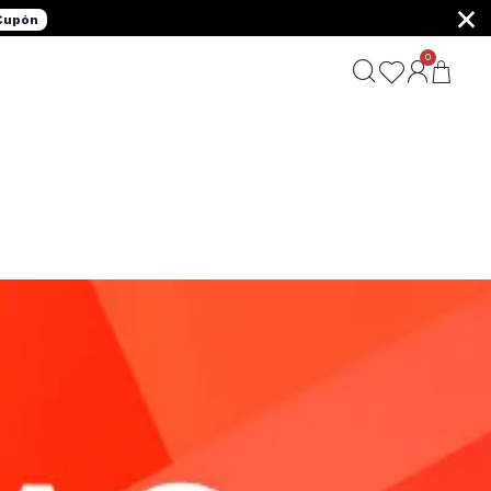
×
 Cupón
0
G