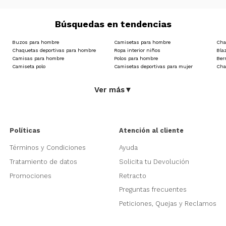
Búsquedas en tendencias
Buzos para hombre
Camisetas para hombre
Cha
Chaquetas deportivas para hombre
Ropa interior niños
Bla
Camisas para hombre
Polos para hombre
Ber
Camiseta polo
Camisetas deportivas para mujer
Cha
Ver más
▼
Políticas
Atención al cliente
Términos y Condiciones
Ayuda
Tratamiento de datos
Solicita tu Devolución
Promociones
Retracto
Preguntas frecuentes
Peticiones, Quejas y Reclamos