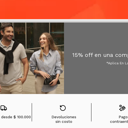
15% off en una com
*Aplica En L
s desde
$ 100.000
Devoluciones
Pago
sin costo
contraen