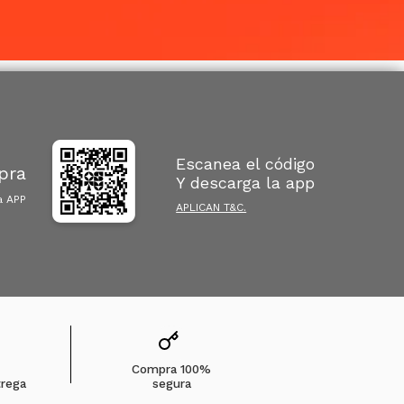
Escanea el código
pra
Y descarga la app
a APP
APLICAN T&C.
Compra 100%
trega
segura