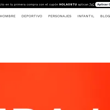
cto en tu primera compra con el cupón
HOLAOSTU
aplican
TyC
Aplicar
HOMBRE
DEPORTIVO
PERSONAJES
INFANTIL
BLO