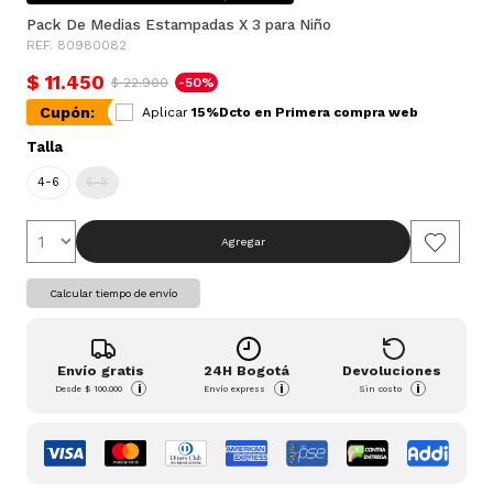
Pack De Medias Estampadas X 3 para Niño
REF. 80980082
$ 11.450
$ 22.900
-50%
Cupón:
Aplicar
15%Dcto en Primera compra web
Talla
4-6
6-8
Agregar
Calcular tiempo de envío
Envío gratis
24H Bogotá
Devoluciones
i
i
i
Desde
$ 100.000
Envío express
Sin costo