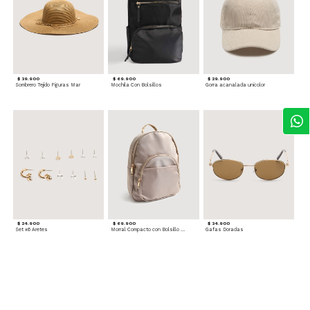
$ 39.900
$ 69.900
$ 29.900
Sombrero Tejido Figuras Mar
Mochila Con Bolsillos
Gorra acanalada unicolor
$ 24.900
$ 69.900
$ 34.900
Set x6 Aretes
Morral Compacto con Bolsillo Frontal
Gafas Doradas