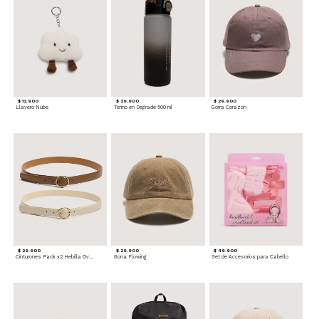
$ 12.900
$ 29.900
$ 29.900
Llavero Nube
Termo en Degrade 500 ml
Gorra Corazon
$ 29.900
$ 29.900
$ 49.900
Cinturones Pack x2 Hebilla Ovalada
Gorra Flowing
Set de Accesorios para Cabello