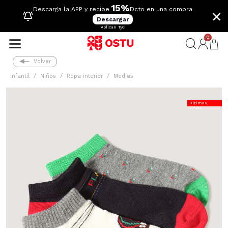
15%
×
Descarga la APP y recibe
Dcto en una compra
Descargar
Aplican TyC
0
Volver
Infantil
Niños
Ropa interior
Medias
Últimas
Tallas