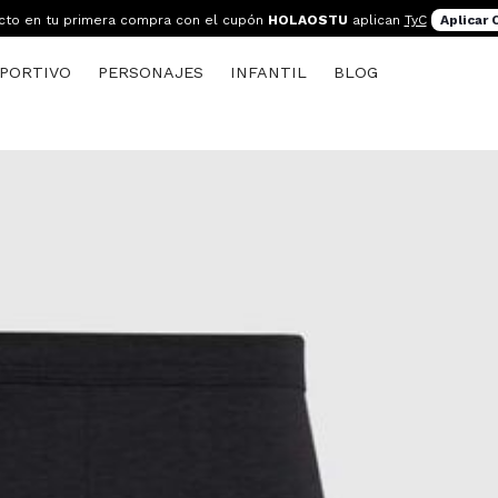
cto en tu primera compra con el cupón
HOLAOSTU
aplican
TyC
Aplicar
PORTIVO
PERSONAJES
INFANTIL
BLOG