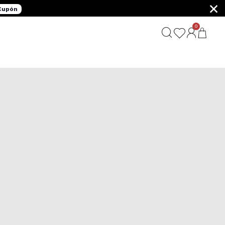
×
 Cupón
0