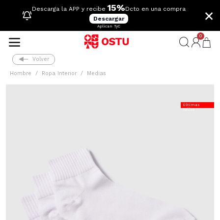
15%
×
Descarga la APP y recibe
Dcto en una compra
Descargar
Aplican TyC
0
Volver
Hombre
Ropa Interior
Medias
Últimas
Tallas