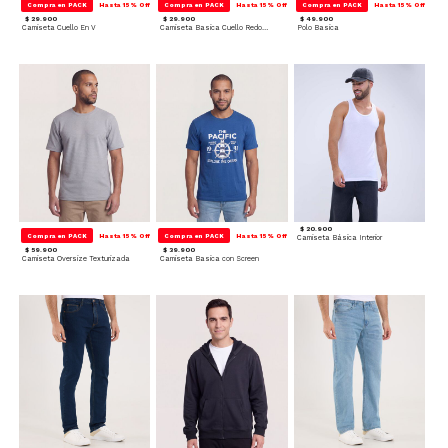
Compra en PACK
Hasta 15% Off
Compra en PACK
Hasta 15% Off
Compra en PACK
Hasta 15% Off
$ 29.900
$ 29.900
$ 49.900
Camiseta Cuello En V
Camiseta Basica Cuello Redondo
Polo Basica
$ 20.900
Compra en PACK
Hasta 15% Off
Compra en PACK
Hasta 15% Off
Camiseta Básica Interior
$ 59.900
$ 39.900
Camiseta Oversize Texturizada
Camiseta Basica con Screen