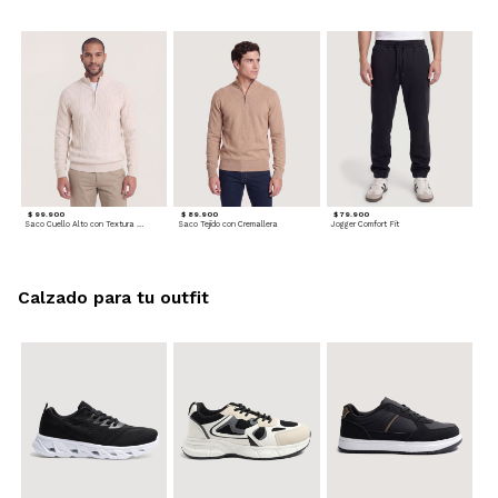
$ 99.900
$ 89.900
$ 79.900
Saco Cuello Alto con Textura Trenzada
Saco Tejido con Cremallera
Jogger Comfort Fit
Calzado para tu outfit