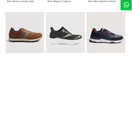
Tenis Urbanos Runner Style
Tenis Urbanos Contrast
Tenis Urban Runner Contrast
$ 99.900
$ 89.900
$ 99.900
Tenis Casual Urban
Tenis Deportivos para hombre
Tenis Formales con Detalles
$ 79.900
Tenis Deportivos sin Cordones para hombre