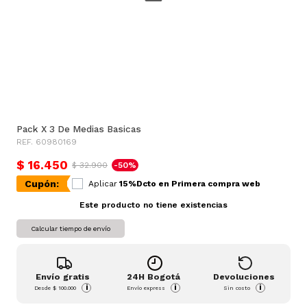
Pack X 3 De Medias Basicas
REF. 60980169
$ 16.450
$ 32.900
-50%
Cupón:
Aplicar
15%Dcto en Primera compra web
Este producto no tiene existencias
Calcular tiempo de envío
Envío gratis
24H Bogotá
Devoluciones
i
i
i
Desde
$ 100.000
Envío express
Sin costo