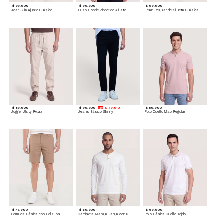
$ 99.900
$ 99.900
$ 99.900
Jean Slim Ajuste Clásico
Buzo Hoodie Zipper de Ajuste Cómodo
Jean Regular de Silueta Clásica
$ 89.900
$ 99.900
$ 89.910
$ 59.900
Jogger Utility Relax
Jeans Básico Skinny
Polo Cuello Mao Regular
$ 79.900
$ 69.900
$ 69.900
Bermuda Básica con Bolsillos
Camiseta Manga Larga con Cuello Henley
Polo Básica Cuello Tejido