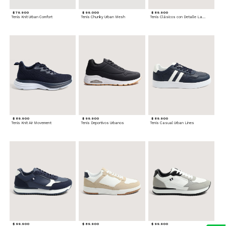
$ 79.900
$ 99.000
$ 89.900
Tenis Knit Urban Comfort
Tenis Chunky Urban Mesh
Tenis Clásicos con Detalle Lateral
$ 89.900
$ 99.900
$ 89.900
Tenis Knit Air Movement
Tenis Deportivos Urbanos
Tenis Casual Urban Lines
$ 99.900
$ 89.900
$ 99.900