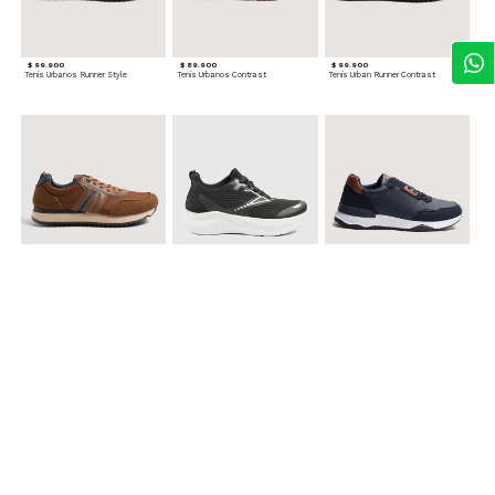
$ 99.900
$ 89.900
$ 99.900
Tenis Urbanos Runner Style
Tenis Urbanos Contrast
Tenis Urban Runner Contrast
$ 99.900
$ 89.900
$ 99.900
Tenis Casual Urban
Tenis Deportivos para hombre
Tenis Formales con Detalles