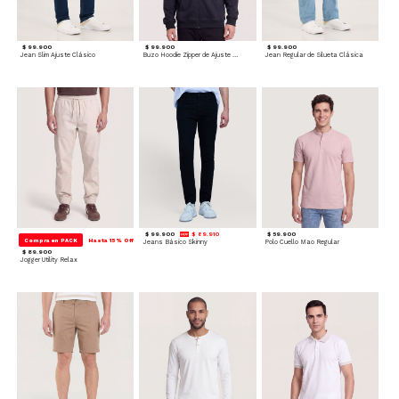
$ 99.900
$ 99.900
$ 99.900
Jean Slim Ajuste Clásico
Buzo Hoodie Zipper de Ajuste Cómodo
Jean Regular de Silueta Clásica
$ 99.900
$ 89.910
$ 59.900
Compra en PACK
Hasta 15% Off
Jeans Básico Skinny
Polo Cuello Mao Regular
$ 89.900
Jogger Utility Relax