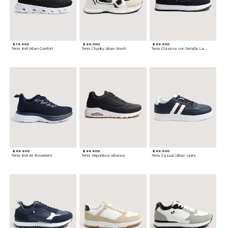
$ 79.900
$ 99.000
$ 89.900
Tenis Knit Urban Comfort
Tenis Chunky Urban Mesh
Tenis Clásicos con Detalle Lateral
$ 89.900
$ 99.900
$ 89.900
Tenis Knit Air Movement
Tenis Deportivos Urbanos
Tenis Casual Urban Lines