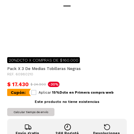
20%DCTO X COMPRAS DE $160.000
Pack X 3 De Medias Tobilleras Negras
REF. 60980210
$ 17.430
$ 24.900
-30%
Cupón:
Aplicar
15%Dcto en Primera compra web
Este producto no tiene existencias
Calcular tiempo de envío
Envío gratis
24H Bogotá
Devoluciones