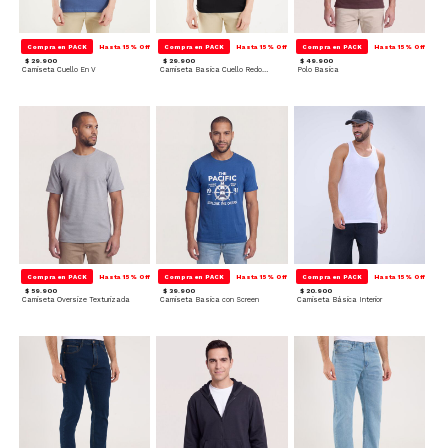
Compra en PACK
Hasta 15% Off
Compra en PACK
Hasta 15% Off
Compra en PACK
Hasta 15% Off
$ 29.900
$ 29.900
$ 49.900
Camiseta Cuello En V
Camiseta Basica Cuello Redondo
Polo Basica
Compra en PACK
Hasta 15% Off
Compra en PACK
Hasta 15% Off
Compra en PACK
Hasta 15% Off
$ 59.900
$ 39.900
$ 20.900
Camiseta Oversize Texturizada
Camiseta Basica con Screen
Camiseta Básica Interior