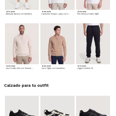
$ 79.900
$ 69.900
$ 69.900
Bermuda Básica con Bolsillos
Camiseta Manga Larga con Cuello Henley
Polo Básica Cuello Tejido
$ 99.900
$ 89.900
$ 79.900
Saco Cuello Alto con Textura Trenzada
Saco Tejido con Cremallera
Jogger Comfort Fit
Calzado para tu outfit