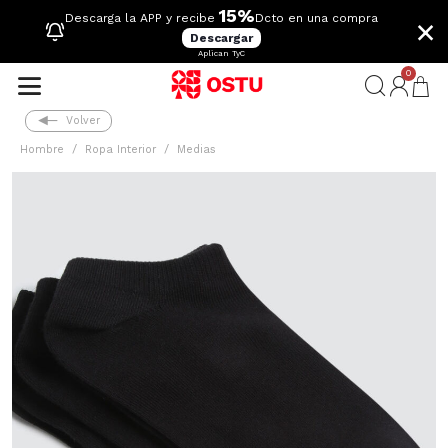
15%
×
Descarga la APP y recibe
Dcto en una compra
Descargar
Aplican TyC
0
Volver
Hombre
Ropa Interior
Medias